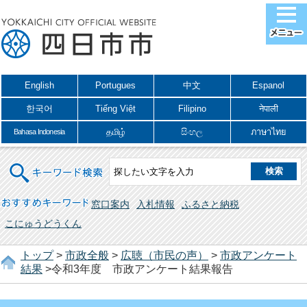
English
Portugues
中文
Espanol
한국어
Tiếng Việt
Filipino
नेपाली
தமிழ்
සිංහල
ภาษาไทย
Bahasa Indonesia
キーワード検索
おすすめキーワード
窓口案内
入札情報
ふるさと納税
こにゅうどうくん
トップ
>
市政全般
>
広聴（市民の声）
>
市政アンケート
結果
>令和3年度 市政アンケート結果報告