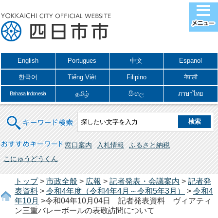
English
Portugues
中文
Espanol
한국어
Tiếng Việt
Filipino
नेपाली
தமிழ்
සිංහල
ภาษาไทย
Bahasa Indonesia
キーワード検索
おすすめキーワード
窓口案内
入札情報
ふるさと納税
こにゅうどうくん
トップ
>
市政全般
>
広報
>
記者発表・会議案内
>
記者発
表資料
>
令和4年度（令和4年4月～令和5年3月）
>
令和4
年10月
>令和04年10月04日 記者発表資料 ヴィアティ
ン三重バレーボールの表敬訪問について