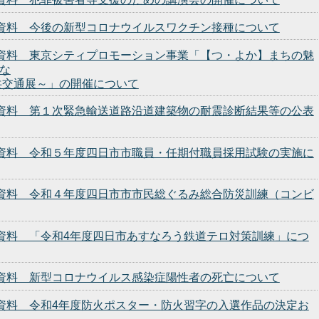
発表資料 今後の新型コロナウイルスワクチン接種について
発表資料 東京シティプロモーション事業「【つ・よか】まちの魅
すな
共交通展～」の開催について
発表資料 第１次緊急輸送道路沿道建築物の耐震診断結果等の公表
発表資料 令和５年度四日市市職員・任期付職員採用試験の実施に
発表資料 令和４年度四日市市市民総ぐるみ総合防災訓練（コンビ
発表資料 「令和4年度四日市あすなろう鉄道テロ対策訓練」につ
発表資料 新型コロナウイルス感染症陽性者の死亡について
発表資料 令和4年度防火ポスター・防火習字の入選作品の決定お