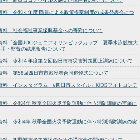
発表資料 新型コロナウイルス感染症陽性者の死亡について
発表資料 令和４年度 職員による政策提案制度の成果発表会につ
発表資料 社会福祉事業振興基金への寄附について
表資料「全国JOCジュニアオリンピックカップ 夏季水泳競技大
選手・監督の結果報告について
発表資料 令和４年度第２回四日市市災害対策図上訓練について
表資料 第56回四日市市戦没者合同追悼式について
表資料 インスタグラム「#四日市スタイル」KIDSフォトコンテ
表資料 令和4年 秋季全国火災予防運動に伴う消防訓練の実施に
表資料 令和4年 秋季全国火災予防運動に伴う特別消防訓練の実
発表資料 犯罪被害者等支援のための講演会の開催について