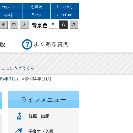
Espanol
한국어
Tiếng Việt
தமிழ்
සිංහල
ภาษาไทย
表示色
こにゅうどうくん
5年3月）
>令和4年10月
ライフメニュー
妊娠・出産
子育て・入園