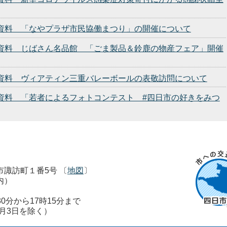
発表資料 「なやプラザ市民協働まつり」の開催について
発表資料 じばさん名品館 「ごま製品＆鈴鹿の物産フェア」開催
発表資料 ヴィアティン三重バレーボールの表敬訪問について
発表資料 「若者によるフォトコンテスト #四日市の好きをみつ
市市諏訪町１番5号 〔
地図
〕
内）
0分から17時15分まで
1月3日を除く）