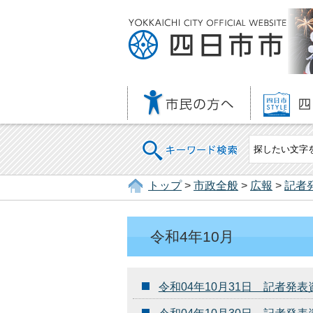
キーワード検索
トップ
>
市政全般
>
広報
>
記者
令和4年10月
令和04年10月31日 記者