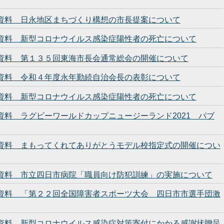
発表資料 日永地区まちづくり構想の市長提案について
発表資料 新型コロナウイルス感染症陽性者の死亡について
発表資料 第１３５回東海市長会通常総会の開催について
発表資料 令和４年度永年勤続自治会長の表彰について
発表資料 新型コロナウイルス感染症陽性者の死亡について
表資料 ラグビーワールドカップニュージーランド2021 パブ
発表資料 まもってくれてありがとうモデル校指定式の開催につい
発表資料 市立四日市病院「職員向け防犯訓練」の実施について
発表資料 「第２２回全国障害者スポーツ大会 四日市市選手団激
発表資料 新型コロナウイルス感染症対策寄付にかかる感謝状贈呈