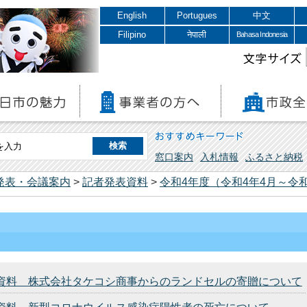
English
Portugues
中文
Filipino
नेपाली
Bahasa Indonesia
文字サイズ
おすすめキーワード
窓口案内
入札情報
ふるさと納税
発表・会議案内
>
記者発表資料
>
令和4年度（令和4年4月～令和
発表資料 株式会社タケコシ商事からのランドセルの寄贈について