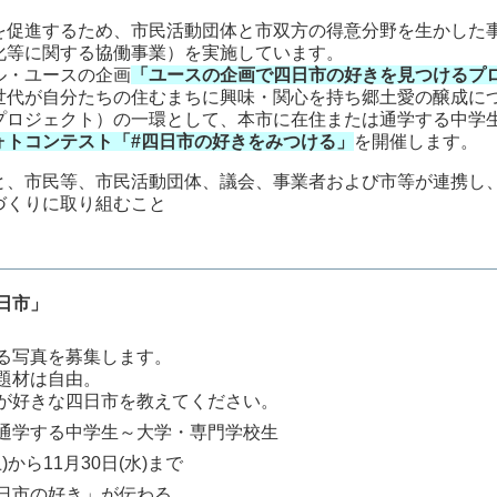
促進するため、市民活動団体と市双方の得意分野を生かした
化等に関する協働事業）を実施しています。
ル・ユースの企画
「ユースの企画で四日市の好きを見つけるプ
世代が自分たちの住むまちに興味・関心を持ち郷土愛の醸成に
プロジェクト）の一環として、本市に在住または通学する中学
ォトコンテスト「#四日市の好きをみつける」
を開催します。
と、市民等、市民活動団体、議会、事業者および市等が連携し
づくりに取り組むこと
日市」
る写真を募集します。
題材は自由。
が好きな四日市を教えてください。
通学する中学生～大学・専門学校生
から11月30日(水)まで
日市の好き」が伝わる