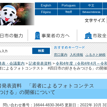
English
Portugues
中文
Filipino
नेपाली
Bahasa Indonesia
文字サイズ
おすすめキーワード
窓口案内
入札情報
ふるさと納税
発表・会議案内
>
記者発表資料
>
令和4年度（令和4年4月～令和
若者によるフォトコンテスト #四日市の好きをみつける」の開
 記者発表資料 「若者によるフォトコンテス
つける」の開催について
問い合わせ番号：16644-4830-3645
更新日：2022年 10月 3