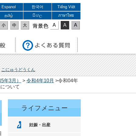
Espanol
한국어
Tiếng Việt
தமிழ்
සිංහල
ภาษาไทย
表示色
こにゅうどうくん
5年3月）
>
令和4年10月
>令和04年
催について
ライフメニュー
妊娠・出産
日