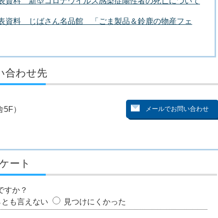
者発表資料 新型コロナウイルス感染症陽性者の死亡について
者発表資料 じばさん名品館 「ごま製品＆鈴鹿の物産フェ
い合わせ先
5F）
ケート
ですか？
らとも言えない
見つけにくかった