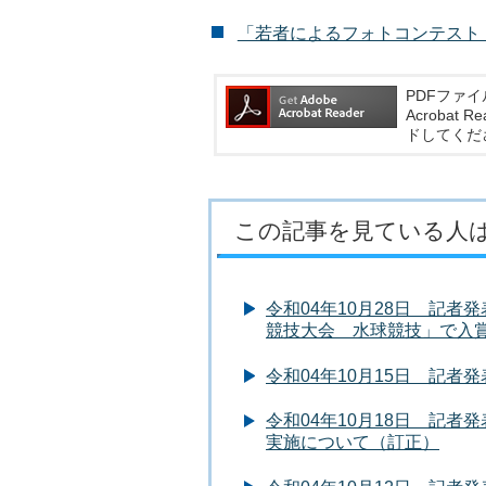
「若者によるフォトコンテスト #四
PDFファイ
Acroba
ドしてくだ
この記事を見ている人
令和04年10月28日 記
競技大会 水球競技」で入
令和04年10月15日 記
令和04年10月18日 記
実施について（訂正）