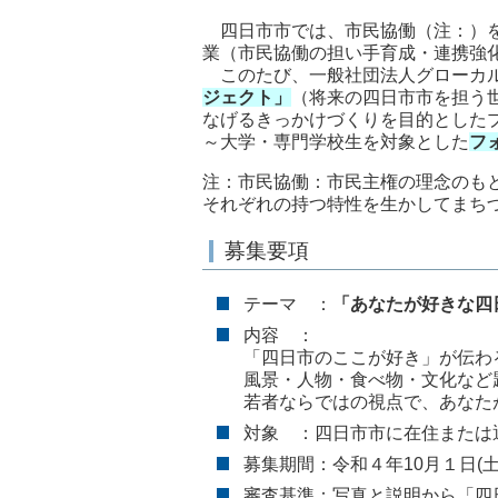
四日市市では、市民協働（注：）を
業（市民協働の担い手育成・連携強
このたび、一般社団法人グローカ
ジェクト」
（将来の四日市市を担う
なげるきっかけづくりを目的とした
～大学・専門学校生を対象とした
フ
注：市民協働：市民主権の理念のも
それぞれの持つ特性を生かしてまち
募集要項
テーマ ：
「あなたが好きな四
内容 ：
「四日市のここが好き」が伝わ
風景・人物・食べ物・文化など
若者ならではの視点で、あなた
対象 ：四日市市に在住または
募集期間：令和４年10月１日(土)
審査基準：写真と説明から「四