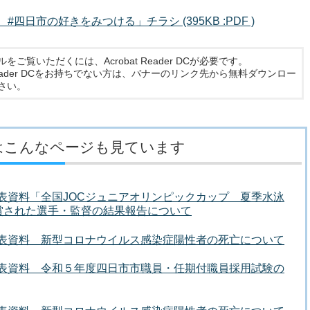
日市の好きをみつける」チラシ (395KB :PDF )
ルをご覧いただくには、Acrobat Reader DCが必要です。
t Reader DCをお持ちでない方は、バナーのリンク先から無料ダウンロー
さい。
はこんなページも見ています
者発表資料「全国JOCジュニアオリンピックカップ 夏季水泳
賞された選手・監督の結果報告について
者発表資料 新型コロナウイルス感染症陽性者の死亡について
者発表資料 令和５年度四日市市職員・任期付職員採用試験の