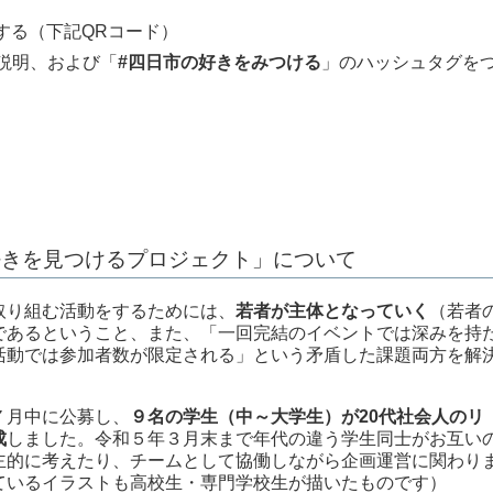
ローする（下記QRコード）
説明、および「
#四日市の好きをみつける
」のハッシュタグを
好きを見つけるプロジェクト」について
り組む活動をするためには、
若者が主体となっていく
（若者
であるということ、また、「一回完結のイベントでは深みを持
活動では参加者数が限定される」という矛盾した課題両方を解
７月中に公募し、
９名の学生（中～大学生）が20代社会人のリ
成
しました。令和５年３月末まで年代の違う学生同士がお互い
主的に考えたり、チームとして協働しながら企画運営に関わり
ているイラストも高校生・専門学校生が描いたものです）