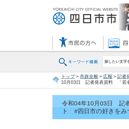
キーワード検索
トップ
>
市政全般
>
広報
>
記者
10月03日 記者発表資料 「
令和04年10月03日
ト #四日市の好きをみ