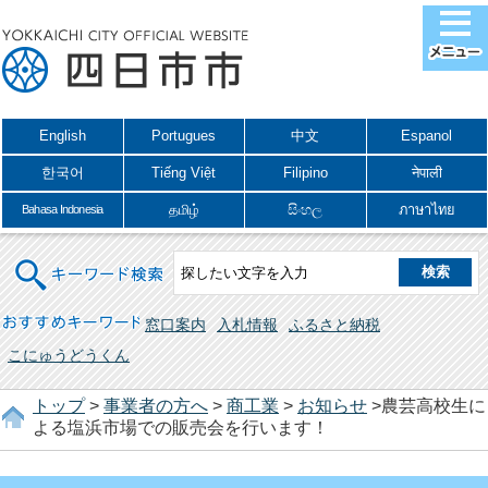
English
Portugues
中文
Espanol
한국어
Tiếng Việt
Filipino
नेपाली
தமிழ்
සිංහල
ภาษาไทย
Bahasa Indonesia
キーワード検索
おすすめキーワード
窓口案内
入札情報
ふるさと納税
こにゅうどうくん
トップ
>
事業者の方へ
>
商工業
>
お知らせ
>農芸高校生に
よる塩浜市場での販売会を行います！