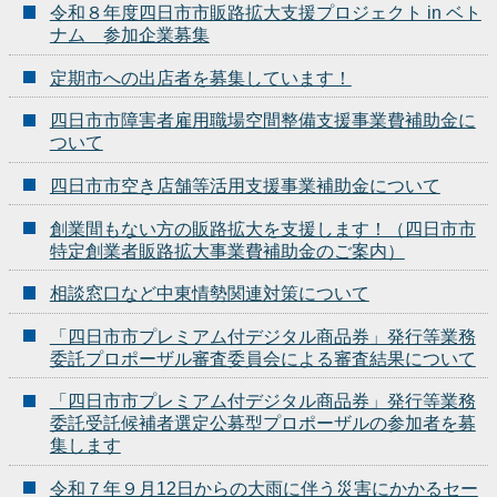
令和８年度四日市市販路拡大支援プロジェクト in ベト
ナム 参加企業募集
定期市への出店者を募集しています！
四日市市障害者雇用職場空間整備支援事業費補助金に
ついて
四日市市空き店舗等活用支援事業補助金について
創業間もない方の販路拡大を支援します！（四日市市
特定創業者販路拡大事業費補助金のご案内）
相談窓口など中東情勢関連対策について
「四日市市プレミアム付デジタル商品券」発行等業務
委託プロポーザル審査委員会による審査結果について
「四日市市プレミアム付デジタル商品券」発行等業務
委託受託候補者選定公募型プロポーザルの参加者を募
集します
令和７年９月12日からの大雨に伴う災害にかかるセー