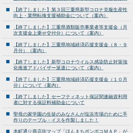
【終了しました】第３回三重県新型コロナ克服生産性
向上・業態転換支援補助金について（案内）
【終了しました】三重県酒類販売事業者等支援金（月
次支援金上乗せ交付分）について（案内）
【終了しました】三重県地域経済応援支援金（８・９
月分）（案内）
【終了しました】新型コロナウイルス感染防止対策強
化推進アドバイザー派遣について（案内）
【終了しました】三重県地域経済応援支援金（１０月
分）について（案内）
【終了しました】セーフティネット保証関連融資利用
者に対する保証料補助金について
聖母の家学園の生徒のみなさんが塩浜市場のために手
作りのテーブル・イスを作製しました！
本町通り商店街マップ「ほんまちポンポコＭＡＰ」が