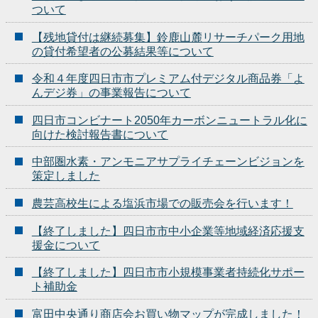
ついて
【残地貸付は継続募集】鈴鹿山麓リサーチパーク用地
の貸付希望者の公募結果等について
令和４年度四日市市プレミアム付デジタル商品券「よ
んデジ券」の事業報告について
四日市コンビナート2050年カーボンニュートラル化に
向けた検討報告書について
中部圏水素・アンモニアサプライチェーンビジョンを
策定しました
農芸高校生による塩浜市場での販売会を行います！
【終了しました】四日市市中小企業等地域経済応援支
援金について
【終了しました】四日市市小規模事業者持続化サポー
ト補助金
富田中央通り商店会お買い物マップが完成しました！