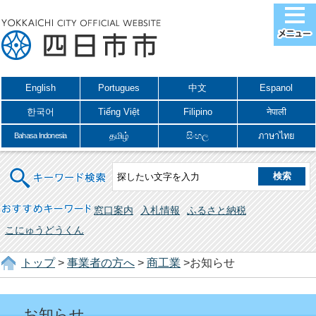
English
Portugues
中文
Espanol
한국어
Tiếng Việt
Filipino
नेपाली
தமிழ்
සිංහල
ภาษาไทย
Bahasa Indonesia
キーワード検索
おすすめキーワード
窓口案内
入札情報
ふるさと納税
こにゅうどうくん
トップ
>
事業者の方へ
>
商工業
>お知らせ
お知らせ