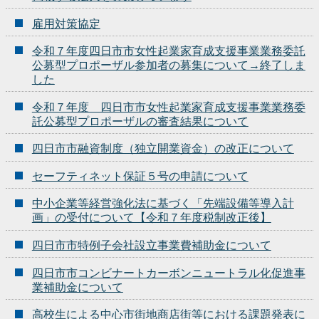
雇用対策協定
令和７年度四日市市女性起業家育成支援事業業務委託
公募型プロポーザル参加者の募集について→終了しま
した
令和７年度 四日市市女性起業家育成支援事業業務委
託公募型プロポーザルの審査結果について
四日市市融資制度（独立開業資金）の改正について
セーフティネット保証５号の申請について
中小企業等経営強化法に基づく「先端設備等導入計
画」の受付について【令和７年度税制改正後】
四日市市特例子会社設立事業費補助金について
四日市市コンビナートカーボンニュートラル化促進事
業補助金について
高校生による中心市街地商店街等における課題発表に