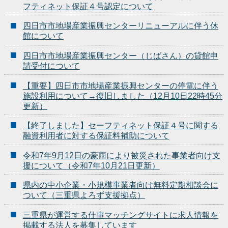
フティネット保証４号認定について
四日市市地場産業振興センターリニューアルに伴う休
館について
四日市市地場産業振興センター（じばさん）の貸館申
請受付について
【重要】四日市市地場産業振興センターの停電に伴う
施設利用について→復旧しました（12月10日22時45分
更新）
【終了しました】セーフティネット保証４号に関する
融資利用者に対する保証料補助について
令和7年9月12日の豪雨により被災された事業者向け支
援について（令和7年10月21日更新）
県内の中小企業・小規模事業者向け無料定期相談会に
ついて（三重県よろず支援拠点）
三重県が運営する仕事マッチングサイトに求人情報を
掲載する法人を募集しています