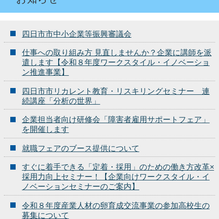
四日市市中小企業等振興審議会
仕事への取り組み方 見直しませんか？企業に講師を派
遣します【令和８年度ワークスタイル・イノベーショ
ン推進事業】
四日市市リカレント教育・リスキリングセミナー 連
続講座「分析の世界」
企業担当者向け研修会「障害者雇用サポートフェア」
を開催します
就職フェアのブース提供について
すぐに着手できる「定着・採用」のための働き方改革×
採用力向上セミナー！【企業向けワークスタイル・イ
ノベーションセミナーのご案内】
令和８年度産業人材の卵育成交流事業の参加高校生の
募集について