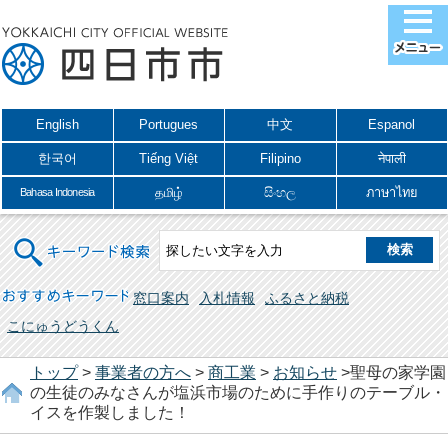
English
Portugues
中文
Espanol
한국어
Tiếng Việt
Filipino
नेपाली
தமிழ்
සිංහල
ภาษาไทย
Bahasa Indonesia
キーワード検索
おすすめキーワード
窓口案内
入札情報
ふるさと納税
こにゅうどうくん
トップ
>
事業者の方へ
>
商工業
>
お知らせ
>聖母の家学園
の生徒のみなさんが塩浜市場のために手作りのテーブル・
イスを作製しました！