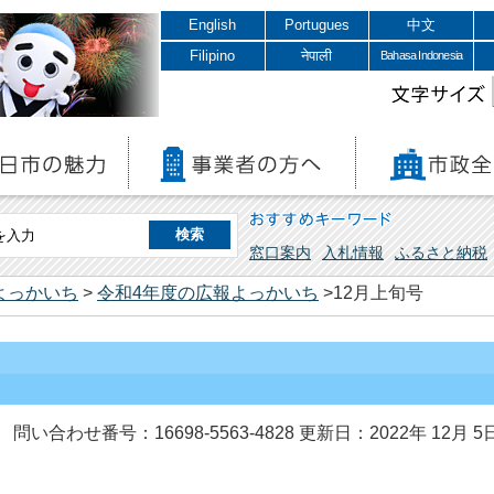
English
Portugues
中文
Filipino
नेपाली
Bahasa Indonesia
文字サイズ
おすすめキーワード
窓口案内
入札情報
ふるさと納税
よっかいち
>
令和4年度の広報よっかいち
>12月上旬号
問い合わせ番号：16698-5563-4828
更新日：2022年 12月 5