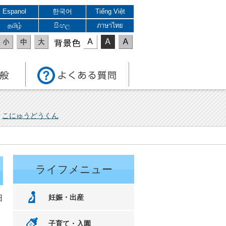
Espanol
한국어
Tiếng Việt
தமிழ்
සිංහල
ภาษาไทย
表示色
こにゅうどうくん
ライフメニュー
妊娠・出産
日
子育て・入園