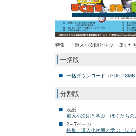
特集 「道入小次朗と学ぶ ぼくた
一括版
一括ダウンロード（PDF／8MB
分割版
表紙
道入小次朗と学ぶ ぼくたちのま
2～7ページ
特集 道入小次朗と学ぶ ぼくた