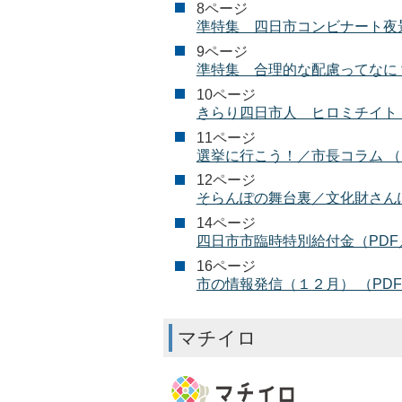
8ページ
準特集 四日市コンビナート夜景
9ページ
準特集 合理的な配慮ってなに？
10ページ
きらり四日市人 ヒロミチイト（
11ページ
選挙に行こう！／市長コラム （P
12ページ
そらんぽの舞台裏／文化財さんぽ（
14ページ
四日市市臨時特別給付金（PDF／
16ページ
市の情報発信（１２月） （PDF
マチイロ