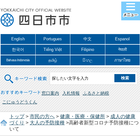
English
Portugues
中文
Espanol
한국어
Tiếng Việt
Filipino
नेपाली
தமிழ்
සිංහල
ภาษาไทย
Bahasa Indonesia
キーワード検索
おすすめキーワード
窓口案内
入札情報
ふるさと納税
こにゅうどうくん
トップ
>
市民の方へ
>
健康・医療・保健所
>
成人の健康
づくり
>
大人の予防接種
>高齢者新型コロナ予防接種につ
いて