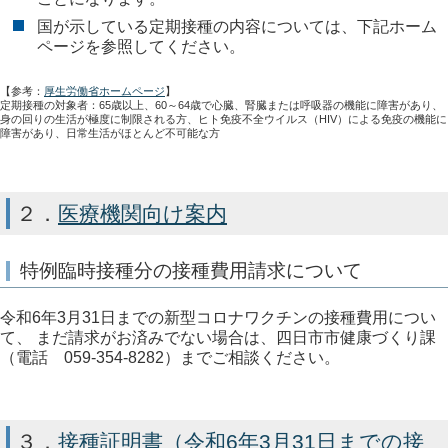
国が示している定期接種の内容については、下記ホーム
ページを参照してください。
【参考：
厚生労働省ホームページ
】
定期接種の対象者：65歳以上、60～64歳で心臓、腎臓または呼吸器の機能に障害があり、
身の回りの生活が極度に制限される方、ヒト免疫不全ウイルス（HIV）による免疫の機能に
障害があり、日常生活がほとんど不可能な方
２．
医療機関向け案内
特例臨時接種分の接種費用請求について
令和6年3月31日までの新型コロナワクチンの接種費用につい
て、 まだ請求がお済みでない場合は、四日市市健康づくり課
（電話 059-354-8282）までご相談ください。
３．
接種証明書（令和6年3月31日までの接