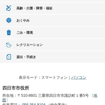
高齢・介護・障害・福祉
おくやみ
ごみ・環境
レクリエーション
届出・手続き
表示モード：スマートフォン｜
パソコン
四日市市役所
所在地：〒510-8601 三重県四日市市諏訪町１番5号 〔
地
図
〕
代表電話：
059-354-8104
（総合案内）