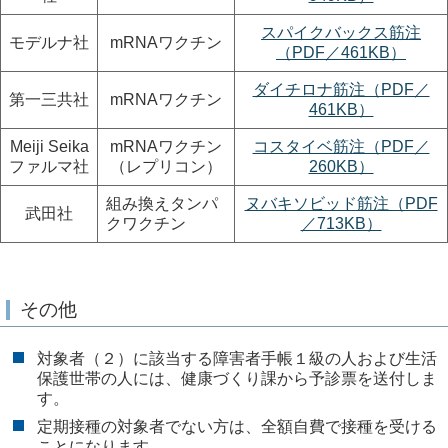
スパイクバックス筋注
モデルナ社
mRNAワクチン
（PDF／461KB）
ダイチロナ筋注（PDF／
第一三共社
mRNAワクチン
461KB）
Meiji Seika
mRNAワクチン
コスタイベ筋注（PDF／
ファルマ社
（レプリコン）
260KB）
組み換えタンパ
ヌバキソビッド筋注（PDF
武田社
クワクチン
／713KB）
その他
対象者（２）に該当する障害者手帳１級の人および生活
保護世帯の人には、健康づくり課から予診票を送付しま
す。
定期接種の対象者でない方は、全額自費で接種を受ける
ことになります。