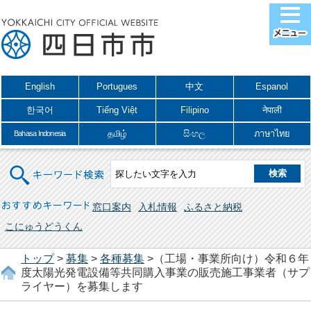
English
Portugues
中文
Espanol
한국어
Tiếng Việt
Filipino
नेपाली
தமிழ்
සිංහල
ภาษาไทย
Bahasa Indonesia
キーワード検索
おすすめキーワード
窓口案内
入札情報
ふるさと納税
こにゅうどうくん
トップ
>
募集
>
各種募集
>（工場・事業所向け）令和６年
度太陽光発電設備等共同購入事業の販売施工事業者（サプ
ライヤー）を募集します