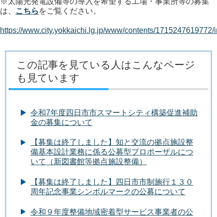
※太陽光発電設備等の導入を希望する工場・事業所等の募集
は、
こちら
をご覧ください。
https://www.city.yokkaichi.lg.jp/www/contents/1715247619772/
この記事を見ている人はこんなページ
も見ています
令和7年度四日市市スマートシティ構築促進補助
金の募集について
【募集は終了しました】知と交流の拠点施設整
備基本設計業務に係る公募型プロポーザルにつ
いて（新図書館等拠点施設整備）
【募集は終了しました】四日市市制施行１３０
周年記念事業シンボルマークの公募について
令和９年度整備地域密着型サービス事業者の公