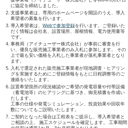
に協定を締結しました。
支援事業者は、専用のホームページを開設のうえ、導入
希望者の募集を行います。
導入希望者は、
Webで参加登録
を行います。ご登録いた
だく情報は会社名、設置場所、屋根情報、電力使用量等
です。
事務局（アイチューザー株式会社）が事前に審査を行
い、優良な販売施工事業者のみ入札に参加します。 その
上で最も安い価格を入札した事業者が落札事業者となり
ます。
入札で選定された販売施工事業者が現地調査・ヒアリン
グを実施するためにご登録情報をもとに日程調整等のご
連絡をいたします。
設置希望箇所の現況確認やご希望の発電容量や付帯設備
（蓄電池等）のヒアリングに基づき、御見積書を作成い
たします。
工事の仕様や発電シミュレーション、投資効果や回収年
数についてもご説明いたします。
ご契約となった場合は工程表をご提示し、導入希望者と
ご相談の上、 施工スケジュールを確定します。 工事期間