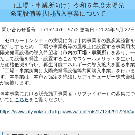
（工場・事業所向け）令和６年度太陽光
発電設備等共同購入事業について
問い合わせ番号：17152-4761-9772
更新日：2024年 5月 22日
ゼロカーボンシティの実現に向け市内事業者の脱炭素経営を
後押しするため、工場や事業所等の屋根上に設置する事業用太
陽光発電設備の導入希望者（
市内の工場・事業所
）を募り、一
括して設備を発注・設置することでスケールメリットを生かし
た価格低減を行い、再生可能エネルギーの導入拡大を図る事業
「工場・事業所向け太陽光発電設備等共同購入事業」を行いま
す。本事業は、本市と協定を締結したアイチューザー株式会社
が実施します。
※本事業における販売施工事業者（サプライヤー）の募集につ
いては
こちら
をご覧ください。
https://www.city.yokkaichi.lg.jp/www/contents/1713429122464/