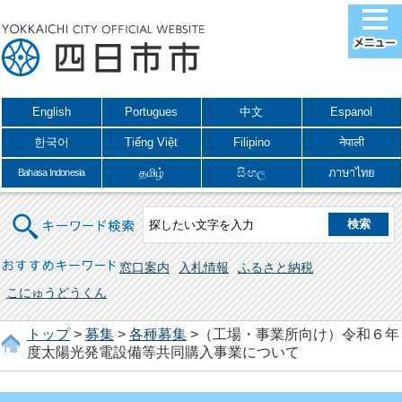
English
Portugues
中文
Espanol
한국어
Tiếng Việt
Filipino
नेपाली
தமிழ்
සිංහල
ภาษาไทย
Bahasa Indonesia
キーワード検索
おすすめキーワード
窓口案内
入札情報
ふるさと納税
こにゅうどうくん
トップ
>
募集
>
各種募集
>（工場・事業所向け）令和６年
度太陽光発電設備等共同購入事業について