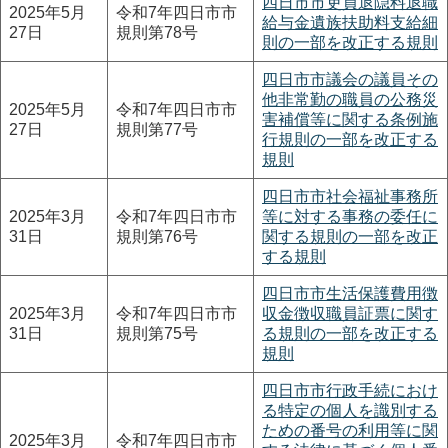
四日市市吏員退隠料退職
2025年5月
令和7年四日市市
給与金遺族扶助料支給細
27日
規則第78号
則の一部を改正する規則
四日市市議会の議員その
他非常勤の職員の公務災
2025年5月
令和7年四日市市
害補償等に関する条例施
27日
規則第77号
行規則の一部を改正する
規則
四日市市社会福祉事務所
2025年3月
令和7年四日市市
等に対する事務の委任に
31日
規則第76号
関する規則の一部を改正
する規則
四日市市生活保護費用徴
2025年3月
令和7年四日市市
収金徴収職員証票に関す
31日
規則第75号
る規則の一部を改正する
規則
四日市市行政手続におけ
る特定の個人を識別する
ための番号の利用等に関
2025年3月
令和7年四日市市