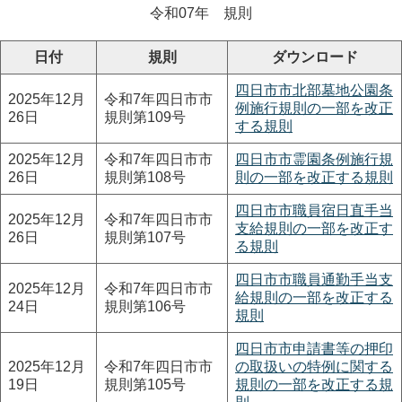
令和07年 規則
日付
規則
ダウンロード
四日市市北部墓地公園条
2025年12月
令和7年四日市市
例施行規則の一部を改正
26日
規則第109号
する規則
2025年12月
令和7年四日市市
四日市市霊園条例施行規
26日
規則第108号
則の一部を改正する規則
四日市市職員宿日直手当
2025年12月
令和7年四日市市
支給規則の一部を改正す
26日
規則第107号
る規則
四日市市職員通勤手当支
2025年12月
令和7年四日市市
給規則の一部を改正する
24日
規則第106号
規則
四日市市申請書等の押印
2025年12月
令和7年四日市市
の取扱いの特例に関する
19日
規則第105号
規則の一部を改正する規