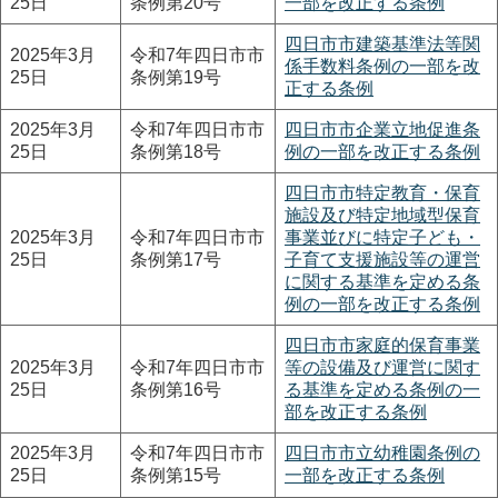
25日
条例第20号
一部を改正する条例
四日市市建築基準法等関
2025年3月
令和7年四日市市
係手数料条例の一部を改
25日
条例第19号
正する条例
2025年3月
令和7年四日市市
四日市市企業立地促進条
25日
条例第18号
例の一部を改正する条例
四日市市特定教育・保育
施設及び特定地域型保育
2025年3月
令和7年四日市市
事業並びに特定子ども・
25日
条例第17号
子育て支援施設等の運営
に関する基準を定める条
例の一部を改正する条例
四日市市家庭的保育事業
2025年3月
令和7年四日市市
等の設備及び運営に関す
25日
条例第16号
る基準を定める条例の一
部を改正する条例
2025年3月
令和7年四日市市
四日市市立幼稚園条例の
25日
条例第15号
一部を改正する条例