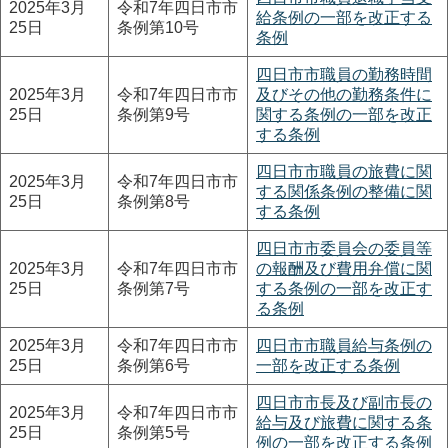
2025年3月
令和7年四日市市
給条例の一部を改正する
25日
条例第10号
条例
四日市市職員の勤務時間
2025年3月
令和7年四日市市
及びその他の勤務条件に
25日
条例第9号
関する条例の一部を改正
する条例
四日市市職員の旅費に関
2025年3月
令和7年四日市市
する関係条例の整備に関
25日
条例第8号
する条例
四日市市委員会の委員等
2025年3月
令和7年四日市市
の報酬及び費用弁償に関
25日
条例第7号
する条例の一部を改正す
る条例
2025年3月
令和7年四日市市
四日市市職員給与条例の
25日
条例第6号
一部を改正する条例
四日市市長及び副市長の
2025年3月
令和7年四日市市
給与及び旅費に関する条
25日
条例第5号
例の一部を改正する条例