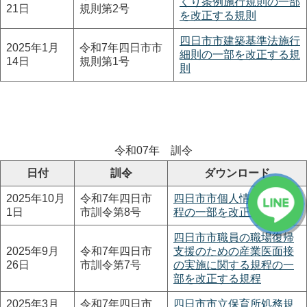
くり条例施行規則の一部
21日
規則第2号
を改正する規則
四日市市建築基準法施行
2025年1月
令和7年四日市市
細則の一部を改正する規
14日
規則第1号
則
令和07年 訓令
日付
訓令
ダウンロード
2025年10月
令和7年四日市
四日市市個人情報管理規
1日
市訓令第8号
程の一部を改正する規程
四日市市職員の職場復帰
2025年9月
令和7年四日市
支援のための産業医面接
26日
市訓令第7号
の実施に関する規程の一
部を改正する規程
2025年3月
令和7年四日市
四日市市立保育所処務規