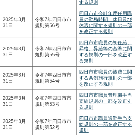
する規則
四日市市会計年度任用職
2025年3月
令和7年四日市市
員の勤務時間、休日及び
31日
規則第56号
休暇に関する規則の一部
を改正する規則
四日市市職員の初任給、
2025年3月
令和7年四日市市
昇格、昇給等の基準に関
31日
規則第55号
する規則の一部を改正す
る規則
四日市市職員の旅費に関
2025年3月
令和7年四日市市
する条例施行規則の一部
31日
規則第54号
を改正する規則
四日市市職員管理職手当
2025年3月
令和7年四日市市
支給規則の一部を改正す
31日
規則第53号
る規則
四日市市職員通勤手当支
2025年3月
令和7年四日市市
給規則の一部を改正する
31日
規則第52号
規則