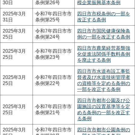
30日
条例第26号
模企業振興基本条例
2025年3月
令和7年四日市市
四日市市税条例の一部を
31日
条例第25号
改正する条例
2025年3月
令和7年四日市市
四日市市国民健康保険条
25日
条例第24号
例の一部を改正する条例
四日市市農業経営基盤強
2025年3月
令和7年四日市市
化促進法関係手数料条例
25日
条例第23号
を廃止する条例
四日市市水道布設工事監
2025年3月
令和7年四日市市
督者及び水道技術管理者
25日
条例第22号
の資格等を定める条例の
一部を改正する条例
四日市市都市公園及び公
2025年3月
令和7年四日市市
園施設の設置基準等を定
25日
条例第21号
める条例の一部を改正す
る条例
2025年3月
令和7年四日市市
四日市市都市公園条例の