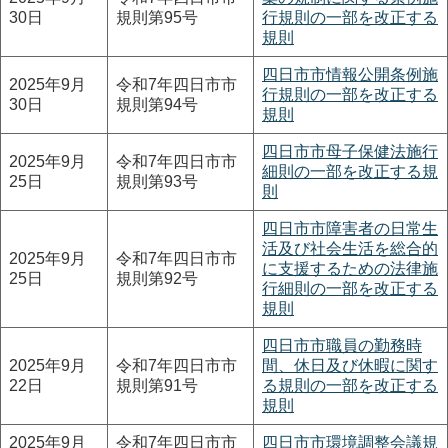
30日
規則第95号
行規則の一部を改正する
規則
四日市市情報公開条例施
2025年9月
令和7年四日市市
行規則の一部を改正する
30日
規則第94号
規則
四日市市母子保健法施行
2025年9月
令和7年四日市市
細則の一部を改正する規
25日
規則第93号
則
四日市市障害者の日常生
活及び社会生活を総合的
2025年9月
令和7年四日市市
に支援するための法律施
25日
規則第92号
行細則の一部を改正する
規則
四日市市職員の勤務時
2025年9月
令和7年四日市市
間、休日及び休暇に関す
22日
規則第91号
る規則の一部を改正する
規則
2025年9月
令和7年四日市市
四日市市環境調整会議規