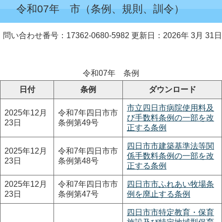
令和07年 市（条例、規則、訓令）
問い合わせ番号：17362-0680-5982
更新日：2026年 3月 31日
令和07年 条例
日付
条例
ダウンロード
市立四日市病院使用料及
2025年12月
令和7年四日市市
び手数料条例の一部を改
23日
条例第49号
正する条例
四日市市建築基準法等関
2025年12月
令和7年四日市市
係手数料条例の一部を改
23日
条例第48号
正する条例
2025年12月
令和7年四日市市
四日市市ふれあい牧場条
23日
条例第47号
例を廃止する条例
四日市市特定教育・保育