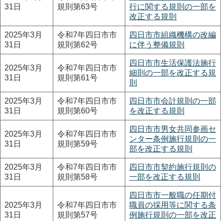
31日
規則第63号
行に関する規則の一部を
改正する規則
2025年3月
令和7年四日市市
四日市市組織機構の改編
31日
規則第62号
に伴う整備規則
四日市市生活保護法施行
2025年3月
令和7年四日市市
細則の一部を改正する規
31日
規則第61号
則
2025年3月
令和7年四日市市
四日市市会計規則の一部
31日
規則第60号
を改正する規則
四日市市男女共同参画セ
2025年3月
令和7年四日市市
ンター条例施行規則の一
31日
規則第59号
部を改正する規則
2025年3月
令和7年四日市市
四日市市契約施行規則の
31日
規則第58号
一部を改正する規則
四日市市一般職の任期付
2025年3月
令和7年四日市市
職員の採用等に関する条
31日
規則第57号
例施行規則の一部を改正