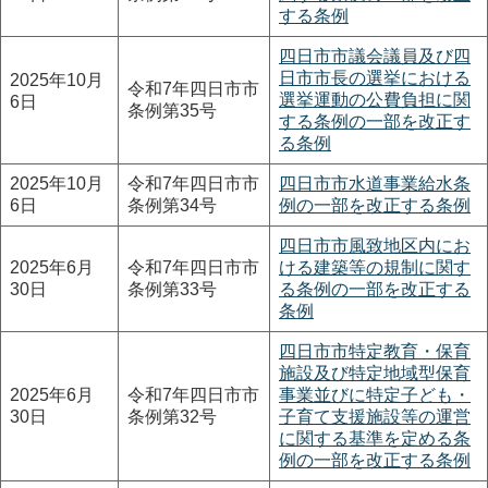
する条例
四日市市議会議員及び四
日市市長の選挙における
2025年10月
令和7年四日市市
選挙運動の公費負担に関
6日
条例第35号
する条例の一部を改正す
る条例
2025年10月
令和7年四日市市
四日市市水道事業給水条
6日
条例第34号
例の一部を改正する条例
四日市市風致地区内にお
2025年6月
令和7年四日市市
ける建築等の規制に関す
30日
条例第33号
る条例の一部を改正する
条例
四日市市特定教育・保育
施設及び特定地域型保育
2025年6月
令和7年四日市市
事業並びに特定子ども・
30日
条例第32号
子育て支援施設等の運営
に関する基準を定める条
例の一部を改正する条例