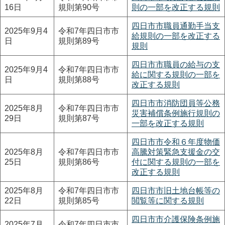
16日
規則第90号
則の一部を改正する規則
四日市市職員通勤手当支
2025年9月4
令和7年四日市市
給規則の一部を改正する
日
規則第89号
規則
四日市市職員の給与の支
2025年9月4
令和7年四日市市
給に関する規則の一部を
日
規則第88号
改正する規則
四日市市消防団員等公務
2025年8月
令和7年四日市市
災害補償条例施行規則の
29日
規則第87号
一部を改正する規則
四日市市令和６年度物価
2025年8月
令和7年四日市市
高騰対策緊急支援金の交
25日
規則第86号
付に関する規則の一部を
改正する規則
2025年8月
令和7年四日市市
四日市市旧土地台帳等の
22日
規則第85号
閲覧等に関する規則
四日市市介護保険条例施
2025年7月
令和7年四日市市