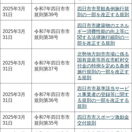
2025年3月
令和7年四日市市
四日市市景観条例施行規
31日
規則第39号
則の一部を改正する規則
四日市市建築物のエネル
2025年3月
令和7年四日市市
ギー消費性能の向上等に
31日
規則第38号
関する法律施行細則の一
部を改正する規則
北勢地方卸売市場に係る
国有資産等所在市町村交
2025年3月
令和7年四日市市
付金の特例を定める条例
31日
規則第37号
施行規則の一部を改正す
る規則
四日市市基準該当サービ
2025年3月
令和7年四日市市
ス事業者の登録等に関す
31日
規則第36号
る規則の一部を改正する
規則
2025年3月
令和7年四日市市
四日市市スポーツ激励金
31日
規則第35号
交付規則