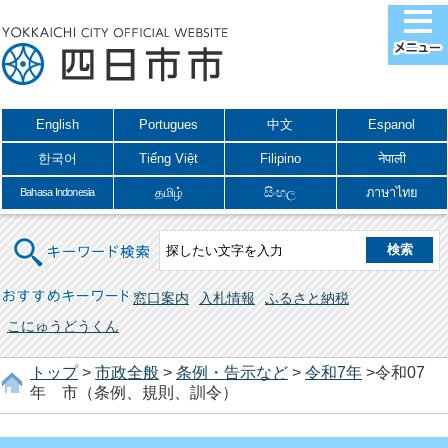
English
Portugues
中文
Espanol
한국어
Tiếng Việt
Filipino
नेपाली
தமிழ்
සිංහල
ภาษาไทย
Bahasa Indonesia
キーワード検索
おすすめキーワード
窓口案内
入札情報
ふるさと納税
こにゅうどうくん
トップ
>
市政全般
>
条例・告示など
>
令和7年
>令和07
年 市（条例、規則、訓令）