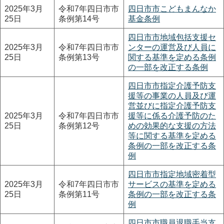
2025年3月
令和7年四日市市
四日市市こどもまんなか
25日
条例第14号
基金条例
四日市市地域包括支援セ
2025年3月
令和7年四日市市
ンターの運営及び人員に
25日
条例第13号
関する基準を定める条例
の一部を改正する条例
四日市市指定介護予防支
援等の事業の人員及び運
営並びに指定介護予防支
2025年3月
令和7年四日市市
援等に係る介護予防のた
25日
条例第12号
めの効果的な支援の方法
等に関する基準を定める
条例の一部を改正する条
例
四日市市指定地域密着型
2025年3月
令和7年四日市市
サービスの基準を定める
25日
条例第11号
条例の一部を改正する条
例
四日市市職員退職手当支