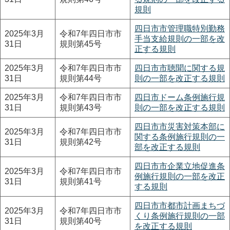
規則
四日市市管理職特別勤務
2025年3月
令和7年四日市市
手当支給規則の一部を改
31日
規則第45号
正する規則
2025年3月
令和7年四日市市
四日市市聴聞に関する規
31日
規則第44号
則の一部を改正する規則
2025年3月
令和7年四日市市
四日市ドーム条例施行規
31日
規則第43号
則の一部を改正する規則
四日市市災害対策本部に
2025年3月
令和7年四日市市
関する条例施行規則の一
31日
規則第42号
部を改正する規則
四日市市企業立地促進条
2025年3月
令和7年四日市市
例施行規則の一部を改正
31日
規則第41号
する規則
四日市市都市計画まちづ
2025年3月
令和7年四日市市
くり条例施行規則の一部
31日
規則第40号
を改正する規則