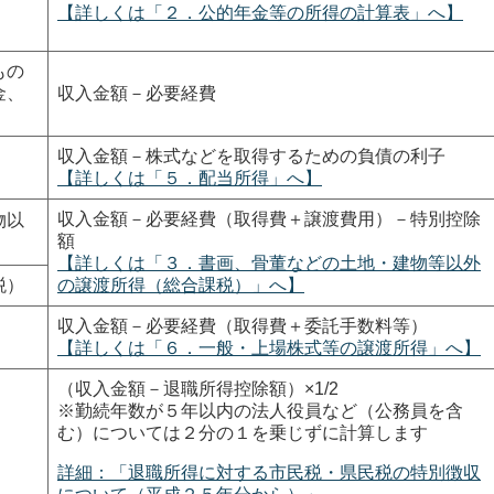
【詳しくは「２．公的年金等の所得の計算表」へ】
）
もの
金、
収入金額－必要経費
収入金額－株式などを取得するための負債の利子
【詳しくは「５．配当所得」へ】
収入金額－必要経費（取得費＋譲渡費用）－特別控除
物以
額
）
【詳しくは「３．書画、骨董などの土地・建物等以外
税）
の譲渡所得（総合課税）」へ】
収入金額－必要経費（取得費＋委託手数料等）
【詳しくは「６．一般・上場株式等の譲渡所得」へ】
（収入金額－退職所得控除額）×1/2
※勤続年数が５年以内の法人役員など（公務員を含
む）については２分の１を乗じずに計算します
詳細：「退職所得に対する市民税・県民税の特別徴収