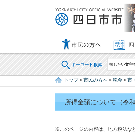
キーワード検索
トップ
>
市民の方へ
>
税金
>
市
所得金額について（令
※このページの内容は、地方税法な