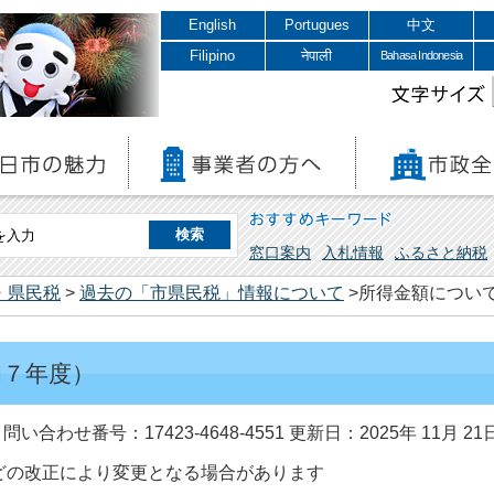
English
Portugues
中文
Filipino
नेपाली
Bahasa Indonesia
文字サイズ
おすすめキーワード
窓口案内
入札情報
ふるさと納税
・県民税
>
過去の「市県民税」情報について
>所得金額につい
和７年度）
問い合わせ番号：17423-4648-4551
更新日：2025年 11月 21
どの改正により変更となる場合があります