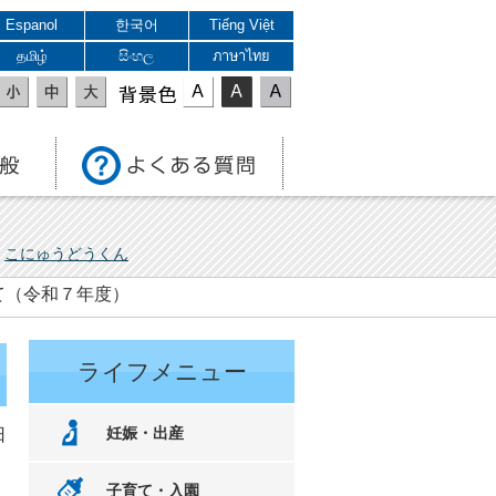
Espanol
한국어
Tiếng Việt
தமிழ்
සිංහල
ภาษาไทย
表示色
こにゅうどうくん
て（令和７年度）
ライフメニュー
妊娠・出産
日
子育て・入園