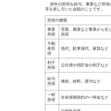
前年の所得を給与、事業など所得の
等を差し引いた金額のことです。
所得の種類
事業
営業、農業など事業から生
所得
所得
不動
産所
地代、駐車場代、家賃など
得
利子
公社債や預貯金の利子など
所得
給与
俸給、給料、賞与など
所得
一時
生命保険契約の一時金など
所得
公的年金等