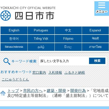
English
Portugues
中文
Espanol
한국어
Tiếng Việt
Filipino
नेपाली
தமிழ்
සිංහල
ภาษาไทย
Bahasa Indonesia
キーワード検索
おすすめキーワード
窓口案内
入札情報
ふるさと納税
こにゅうどうくん
トップ
>
市民の方へ
>
建築・開発
>
開発行為
>「宅地造成
及び特定盛土等規制法」（通称「盛土規制法」）について