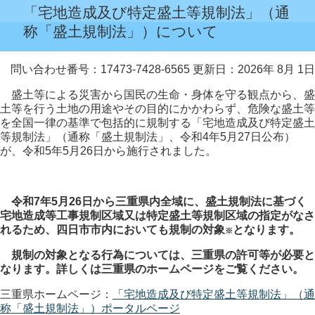
「宅地造成及び特定盛土等規制法」（通
称「盛土規制法」）について
問い合わせ番号：17473-7428-6565
更新日：2026年 8月 1日
盛土等による災害から国民の生命・身体を守る観点から、盛
土等を行う土地の用途やその目的にかかわらず、危険な盛土等
を全国一律の基準で包括的に規制する「宅地造成及び特定盛土
等規制法」（通称「盛土規制法」、令和4年5月27日公布）
が、令和5年5月26日から施行されました。
令和7年5月26日から三重県内全域に、盛土規制法に基づく
宅地造成等工事規制区域又は特定盛土等規制区域の指定がなさ
れるため、四日市市内においても規制の対象
となります。
※
規制の対象となる行為については、三重県の許可等が必要と
なります。詳しくは三重県のホームページをご覧ください。
三重県ホームページ：
「宅地造成及び特定盛土等規制法」（通
称「盛土規制法」）ポータルページ