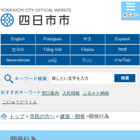
English
Portugues
中文
Espanol
한국어
Tiếng Việt
Filipino
नेपाली
தமிழ்
සිංහල
ภาษาไทย
Bahasa Indonesia
キーワード検索
おすすめキーワード
窓口案内
入札情報
ふるさと納税
こにゅうどうくん
トップ
>
市民の方へ
>
建築・開発
>開発行為
開発行為