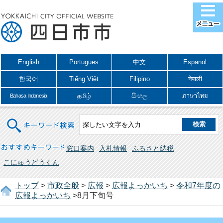
English
Portugues
中文
Espanol
한국어
Tiếng Việt
Filipino
नेपाली
தமிழ்
සිංහල
ภาษาไทย
Bahasa Indonesia
キーワード検索
おすすめキーワード
窓口案内
入札情報
ふるさと納税
こにゅうどうくん
トップ
>
市政全般
>
広報
>
広報よっかいち
>
令和7年度の
広報よっかいち
>8月下旬号