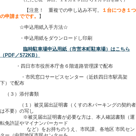
【注意！ 重複での申し込み不可。
１台につき１つ
の申請までです。
】
☆申込用紙入手方法☆
・申込用紙をダウンロードし印刷
臨時駐車場申込用紙（市営本町駐車場）はこちら
（PDF／572KB）
・四日市市役所本庁舎６階道路管理課で配布
・市民窓口サービスセンター（近鉄四日市駅高架
下）で配布
（３）添付書類
（１）被災届出証明書（くすの木パーキングの契約者
は不要）の写し
※被災届出証明書が必要な方は、本人確認書類（運
転免許証やマイナンバーカード
など）をお持ちのうえ、市民課、各地区 市民セン
ター（中部地区市民センターを