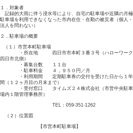
１．対象者
記録的大雨に伴う浸水等により、自宅の駐車場や近隣の月極
駐車場を利用できなくなった市内在住・在勤の被災者（個人・
法人を問わない）
２．駐車場の概要
（１）市営本町駐車場
・所在地 四日市市本町３番３号（ハローワーク
四日市北側）
・募集台数 １１台
・駐車料金 ４，９５０円／月
・利用期間 定期駐車券の交付を受けた日から１年
間（１２ヶ月目の月末まで）
・受付窓口
タイムズ２４株式会社（市営中央駐車
場内１階管理事務所）
TEL：059-351-1262
（２）位置図
【市営本町駐車場】