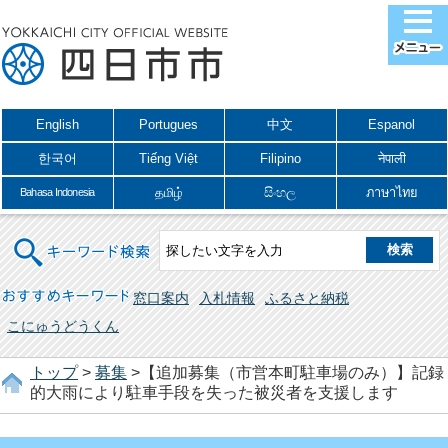
English
Portugues
中文
Espanol
한국어
Tiếng Việt
Filipino
नेपाली
தமிழ்
සිංහල
ภาษาไทย
Bahasa Indonesia
キーワード検索
おすすめキーワード
窓口案内
入札情報
ふるさと納税
こにゅうどうくん
トップ
>
募集
>【追加募集（市営本町駐車場のみ）】記録
的大雨により駐車手段を失った被災者を支援します