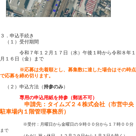
３．申込手続き
（１）受付期間
令和７年１２月１７日（水）午後１時から令和８年１
月１６日（金）まで
※応募は先着順とし、募集数に達した場合はその時点
で応募を締め切ります。
（２）申込方法（
持参のみ
）
専用の申込用紙を持参（郵送不可）
申請先：タイムズ２４株式会社（市営中央
駐車場内１階管理事務所）
※受付：月曜日から金曜日の９時００分から１７時００分
まで
（ただし祝・休日、１２月２９日から１月３日を除く）