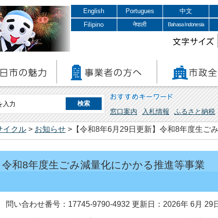
English
Portugues
中文
Filipino
नेपाली
Bahasa Indonesia
文字サイズ
おすすめキーワード
窓口案内
入札情報
ふるさと納税
サイクル
>
お知らせ
>【令和8年6月29日更新】令和8年度生
新】令和8年度生ごみ減量化にかかる推進等事業
問い合わせ番号：17745-9790-4932
更新日：2026年 6月 29