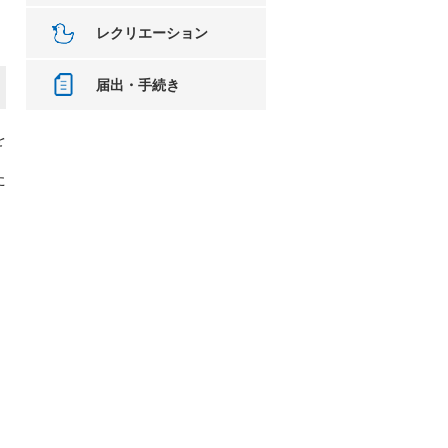
レクリエーション
届出・手続き
を
た