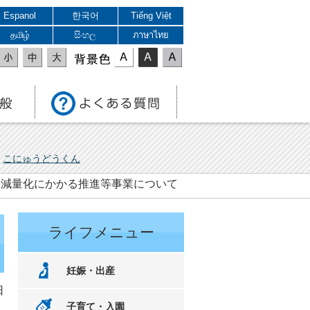
Espanol
한국어
Tiếng Việt
தமிழ்
සිංහල
ภาษาไทย
表示色
こにゅうどうくん
ごみ減量化にかかる推進等事業について
ライフメニュー
妊娠・出産
日
子育て・入園