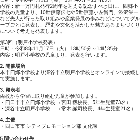
内容：新一万円札発行2周年を迎える記念すべき日に、四郷小
学校の児童より、10世伊藤伝七や5世伊藤小左衛門、渋沢栄一
など先人が行った取り組みや産業発展の歩みなどについてグル
ープごとに発表し、歴史や文化を活かした魅力あるまちづくり
について考えを発表します。
第3回（明戸小学校発表）
日時：令和8年11月17日（火） 13時50分～14時35分
内容：明戸小学校の児童より、発表を行います。
2. 開催場所
本市四郷小学校より深谷市立明戸小学校とオンラインで接続し
て実施します。
3. 発表者
両校から学習に取り組む児童が参加します。
・四日市市立四郷小学校 （宮田 毅校長、5年生児童73名）
・深谷市立明戸小学校 （常木 誠司校長、4年生児童21名）
4. 主催
・四日市市 シティプロモーション部 文化課
5.問い合わせ先