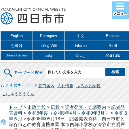
English
Portugues
中文
Espanol
한국어
Tiếng Việt
Filipino
नेपाली
தமிழ்
සිංහල
ภาษาไทย
Bahasa Indonesia
キーワード検索
おすすめキーワード
窓口案内
入札情報
ふるさと納税
こにゅうどうくん
トップ
>
市政全般
>
広報
>
記者発表・会議案内
>
記者発
表資料
>
令和8年度（令和8年4月～令和9年3月）
>
令和８
年５月
>令和08年05月18日 記者発表資料 四日市市と
深谷市との教育連携事業 本市四郷小学校が深谷市立明戸