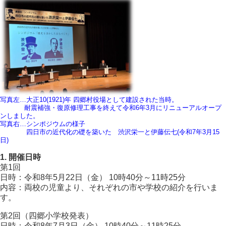
写真左…大正10(1921)年 四郷村役場として建設された当時。
耐震補強・復原修理工事を終えて令和6年3月にリニューアルオープ
ンしました。
写真右…シンポジウムの様子
四日市の近代化の礎を築いた 渋沢栄一と伊藤伝七(令和7年3月15
日)
1. 開催日時
第1回
日時：令和8年5月22日（金） 10時40分～11時25分
内容：両校の児童より、それぞれの市や学校の紹介を行いま
す。
第2回（四郷小学校発表）
日時：令和8年7月3日（金） 10時40分～11時25分