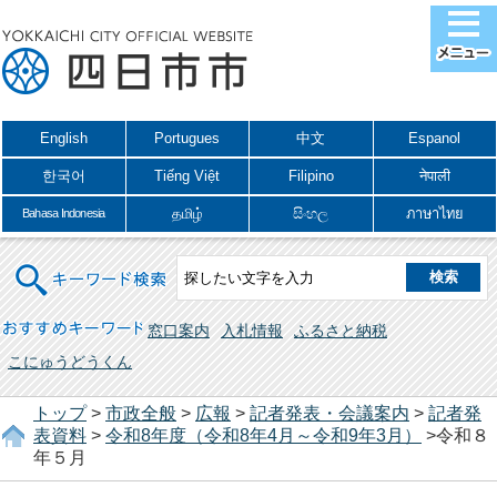
English
Portugues
中文
Espanol
한국어
Tiếng Việt
Filipino
नेपाली
தமிழ்
සිංහල
ภาษาไทย
Bahasa Indonesia
キーワード検索
おすすめキーワード
窓口案内
入札情報
ふるさと納税
こにゅうどうくん
トップ
>
市政全般
>
広報
>
記者発表・会議案内
>
記者発
表資料
>
令和8年度（令和8年4月～令和9年3月）
>令和８
年５月