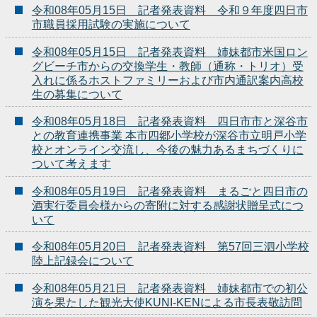
令和08年05月15日 記者発表資料 令和９年度四日市
市職員採用試験の実施について
令和08年05月15日 記者発表資料 姉妹都市米国ロン
グビーチ市からの交換学生・教師（通称・トリオ）受
入れに係るホストファミリーおよび市内通訳案内高校
生の募集について
令和08年05月18日 記者発表資料 四日市市と深谷市
との教育連携事業 本市四郷小学校が深谷市立明戸小学
校とオンライン交流し、今後の魅力あるまちづくりに
ついて考えます
令和08年05月19日 記者発表資料 まるごと四日市の
酒実行委員会様からの寄附に対する感謝状贈呈式につ
いて
令和08年05月20日 記者発表資料 第57回三泗小学校
陸上記録会について
令和08年05月21日 記者発表資料 姉妹都市での初公
演を果たした観光大使KUNI-KENによる市長表敬訪問