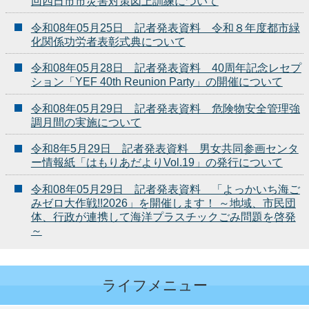
回四日市市災害対策図上訓練について
令和08年05月25日 記者発表資料 令和８年度都市緑
化関係功労者表彰式典について
令和08年05月28日 記者発表資料 40周年記念レセプ
ション「YEF 40th Reunion Party」の開催について
令和08年05月29日 記者発表資料 危険物安全管理強
調月間の実施について
令和8年5月29日 記者発表資料 男女共同参画センタ
ー情報紙「はもりあだよりVol.19」の発行について
令和08年05月29日 記者発表資料 「よっかいち海ご
みゼロ大作戦!!2026」を開催します！ ～地域、市民団
体、行政が連携して海洋プラスチックごみ問題を啓発
～
ライフメニュー