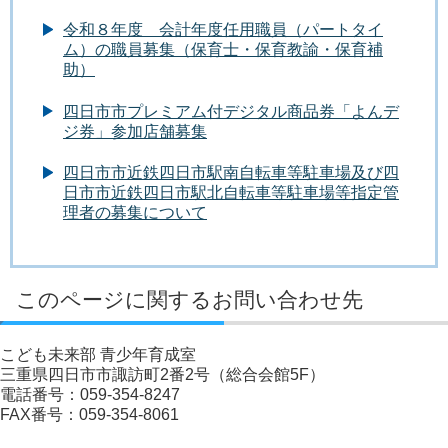
令和８年度 会計年度任用職員（パートタイ
ム）の職員募集（保育士・保育教諭・保育補
助）
四日市市プレミアム付デジタル商品券「よんデ
ジ券」参加店舗募集
四日市市近鉄四日市駅南自転車等駐車場及び四
日市市近鉄四日市駅北自転車等駐車場等指定管
理者の募集について
このページに関するお問い合わせ先
こども未来部 青少年育成室
三重県四日市市諏訪町2番2号（総合会館5F）
電話番号：059-354-8247
FAX番号：059-354-8061