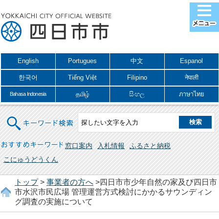
English
Portugues
中文
Espanol
한국어
Tiếng Việt
Filipino
नेपाली
தமிழ்
සිංහල
ภาษาไทย
Bahasa Indonesia
キーワード検索
おすすめキーワード
窓口案内
入札情報
ふるさと納税
こにゅうどうくん
トップ
>
事業者の方へ
>四日市市少年自然の家及び四日市
市水沢市民広場 管理運営方式検討にかかるサウンディン
グ調査の実施について