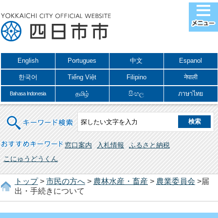
English
Portugues
中文
Espanol
한국어
Tiếng Việt
Filipino
नेपाली
தமிழ்
සිංහල
ภาษาไทย
Bahasa Indonesia
キーワード検索
おすすめキーワード
窓口案内
入札情報
ふるさと納税
こにゅうどうくん
トップ
>
市民の方へ
>
農林水産・畜産
>
農業委員会
>届
出・手続きについて