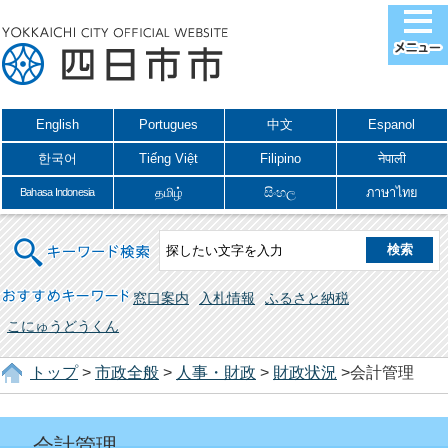
English
Portugues
中文
Espanol
한국어
Tiếng Việt
Filipino
नेपाली
தமிழ்
සිංහල
ภาษาไทย
Bahasa Indonesia
キーワード検索
おすすめキーワード
窓口案内
入札情報
ふるさと納税
こにゅうどうくん
トップ
>
市政全般
>
人事・財政
>
財政状況
>会計管理
会計管理