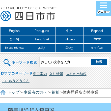
English
Portugues
中文
Espanol
한국어
Tiếng Việt
Filipino
नेपाली
தமிழ்
සිංහල
ภาษาไทย
Bahasa Indonesia
キーワード検索
おすすめキーワード
窓口案内
入札情報
ふるさと納税
こにゅうどうくん
トップ
>
事業者の方へ
>
福祉
>障害児通所支援事業
障害児通所支援事業