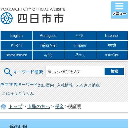
English
Portugues
中文
Espanol
한국어
Tiếng Việt
Filipino
नेपाली
தமிழ்
සිංහල
ภาษาไทย
Bahasa Indonesia
キーワード検索
おすすめキーワード
窓口案内
入札情報
ふるさと納税
こにゅうどうくん
トップ
>
市民の方へ
>
税金
>税証明
税証明