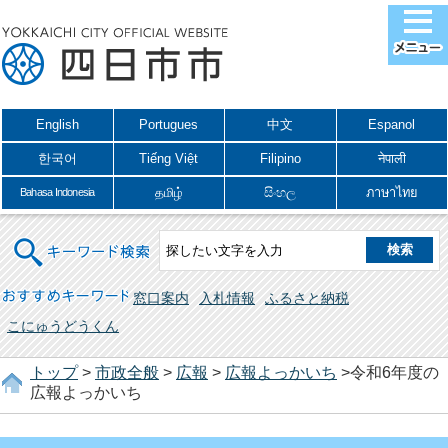
English
Portugues
中文
Espanol
한국어
Tiếng Việt
Filipino
नेपाली
தமிழ்
සිංහල
ภาษาไทย
Bahasa Indonesia
キーワード検索
おすすめキーワード
窓口案内
入札情報
ふるさと納税
こにゅうどうくん
トップ
>
市政全般
>
広報
>
広報よっかいち
>令和6年度の
広報よっかいち