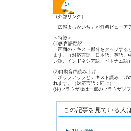
（外部リンク）
「広報よっかいち」が無料ビューア
＜特徴＞
(1)多言語翻訳
画面のテキスト部分をタップすると
ます。（対応言語：日本語、英語、
ン語、インドネシア語、ベトナム語
(2)自動音声読み上げ
ポップアップとテキスト読み上げの
れます。（対応言語：同上）
(注)ブラウザ版は一部のブラウザソ
この記事を見ている人
2月下旬号