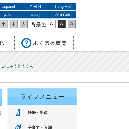
Espanol
한국어
Tiếng Việt
தமிழ்
සිංහල
ภาษาไทย
表示色
こにゅうどうくん
ライフメニュー
妊娠・出産
日
子育て・入園