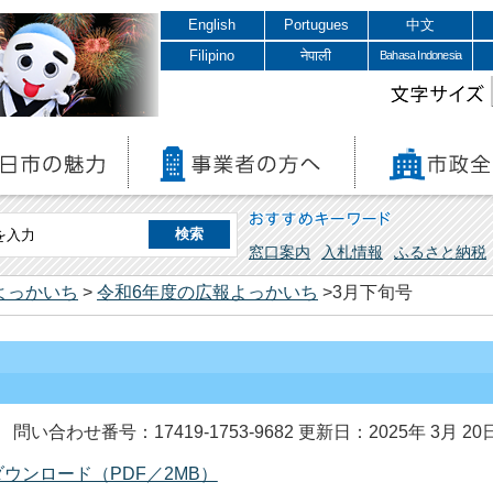
English
Portugues
中文
Filipino
नेपाली
Bahasa Indonesia
文字サイズ
おすすめキーワード
窓口案内
入札情報
ふるさと納税
よっかいち
>
令和6年度の広報よっかいち
>3月下旬号
問い合わせ番号：17419-1753-9682
更新日：2025年 3月 20
ウンロード（PDF／2MB）