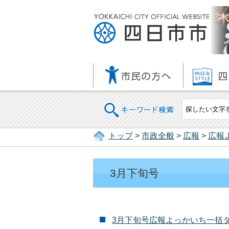
キーワード検索
トップ
>
市政全般
>
広報
>
広報
3月下旬号
3月下旬号広報よっかいち一括ダ