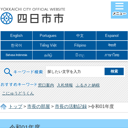
English
Portugues
中文
Espanol
한국어
Tiếng Việt
Filipino
नेपाली
தமிழ்
සිංහල
ภาษาไทย
Bahasa Indonesia
キーワード検索
おすすめキーワード
窓口案内
入札情報
ふるさと納税
こにゅうどうくん
トップ
>
市長の部屋
>
市長の活動記録
>令和01年度
令和01年度