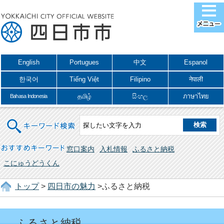
English
Portugues
中文
Espanol
한국어
Tiếng Việt
Filipino
नेपाली
தமிழ்
සිංහල
ภาษาไทย
Bahasa Indonesia
キーワード検索
おすすめキーワード
窓口案内
入札情報
ふるさと納税
こにゅうどうくん
トップ
>
四日市の魅力
>ふるさと納税
ふるさと納税