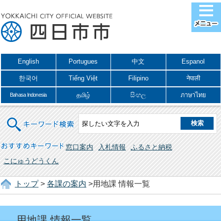
English
Portugues
中文
Espanol
한국어
Tiếng Việt
Filipino
नेपाली
தமிழ்
සිංහල
ภาษาไทย
Bahasa Indonesia
キーワード検索
おすすめキーワード
窓口案内
入札情報
ふるさと納税
こにゅうどうくん
トップ
>
各課の案内
>用地課 情報一覧
用地課 情報一覧