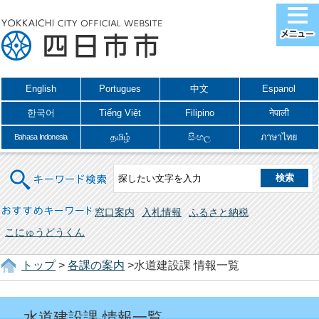
English
Portugues
中文
Espanol
한국어
Tiếng Việt
Filipino
नेपाली
தமிழ்
සිංහල
ภาษาไทย
Bahasa Indonesia
キーワード検索
おすすめキーワード
窓口案内
入札情報
ふるさと納税
こにゅうどうくん
トップ
>
各課の案内
>水道建設課 情報一覧
水道建設課 情報一覧