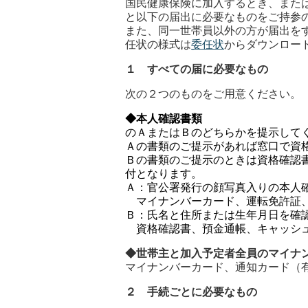
国民健康保険に加入するとき、また
と以下の届出に必要なものをご持参
また、同一世帯員以外の方が届出を
任状の様式は
委任状
からダウンロー
１ すべての届に必要なもの
次の２つのものをご用意ください。
◆本人確認書類
のＡまたはＢのどちらかを提示して
Ａの書類のご提示があれば窓口で資
Ｂの書類のご提示のときは資格確認
付となります。
Ａ：官公署発行の顔写真入りの本人
マイナンバーカード、運転免許証、
Ｂ：氏名と住所または生年月日を確
資格確認書、預金通帳、キャッシュ
◆世帯主と加入予定者全員のマイナ
マイナンバーカード、通知カード（
２ 手続ごとに必要なもの