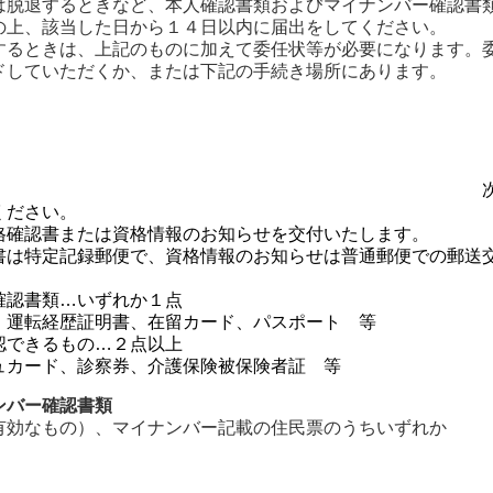
は脱退するときなど、本人確認書類およびマイナンバー確認書
の上、該当した日から１４日以内に届出をしてください。
するときは、上記のものに加えて委任状等が必要になります。
ドしていただくか、または下記の手続き場所にあります。
ください。
格確認書または資格情報のお知らせを交付いたします。
書は特定記録郵便で、資格情報のお知らせは普通郵便での郵送
確認書類…いずれか１点
運転経歴証明書、在留カード、パスポート 等
認できるもの…２点以上
カード、診察券、介護保険被保険者証 等
ンバー確認書類
有効なもの）、マイナンバー記載の住民票のうちいずれか