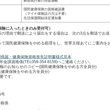
葬祭執行者の預金通帳
国民健康保険の資格確認書
（マイナ保険証の方は不要）
生活保護開始決定通知書
保険に入ったときのみ受付可）
等の理由で郵送により届出をする場合は、次の3点を郵送でお送
って国民健康保険をやめる処理をし、世帯主様あてにご案内を
関係届・健康保険資格喪失証明書様式見本
資格係(TEL059-354-8159)へご連絡ください。
報のお知らせのコピー(国民健康保険をやめる方全員分)
民健康保険をやめる方全員分)
要です。
号
格係