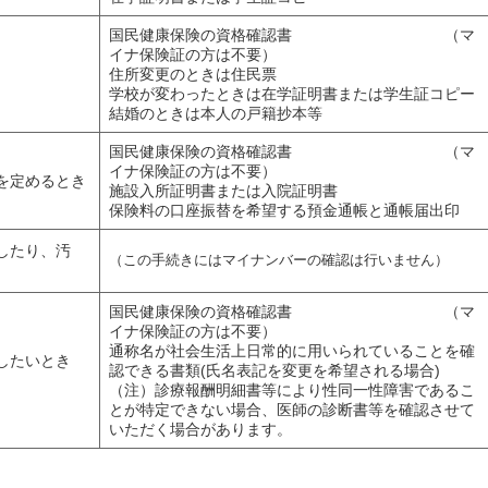
国民健康保険の資格確認書 （マ
イナ保険証の方は不要）
住所変更のときは住民票
学校が変わったときは在学証明書または学生証コピー
結婚のときは本人の戸籍抄本等
国民健康保険の資格確認書 （マ
イナ保険証の方は不要）
を定めるとき
施設入所証明書または入院証明書
保険料の口座振替を希望する預金通帳と通帳届出印
したり、汚
（この手続きにはマイナンバーの確認は行いません）
国民健康保険の資格確認書 （マ
イナ保険証の方は不要）
通称名が社会生活上日常的に用いられていることを確
したいとき
認できる書類(氏名表記を変更を希望される場合)
（注）診療報酬明細書等により性同一性障害であるこ
とが特定できない場合、医師の診断書等を確認させて
いただく場合があります。