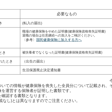
必要なもの
き
(転入の届出)
職場の健康保険をやめた証明書(健康保険資格喪失証明書)
退職の場合は任意継続への加入をご検討ください。
〈参考〉
国民健康保険に加入する方へ
とき
被扶養者でなくなった証明書(健康保険資格喪失証明書)
れたとき
（出生の届出）
生活保護廃止決定通知書
資格喪失証明書
ついての情報が健康保険を喪失した全員分について記載され、
険を運営する保険者が証明した書類です。
を確認する書類となります。
載なし)とは異なりますのでご注意ください。