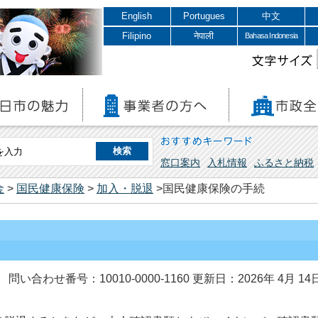
English
Portugues
中文
Filipino
नेपाली
Bahasa Indonesia
文字サイズ
おすすめキーワード
窓口案内
入札情報
ふるさと納税
金
>
国民健康保険
>
加入・脱退
>国民健康保険の手続
問い合わせ番号：10010-0000-1160
更新日：2026年 4月 14