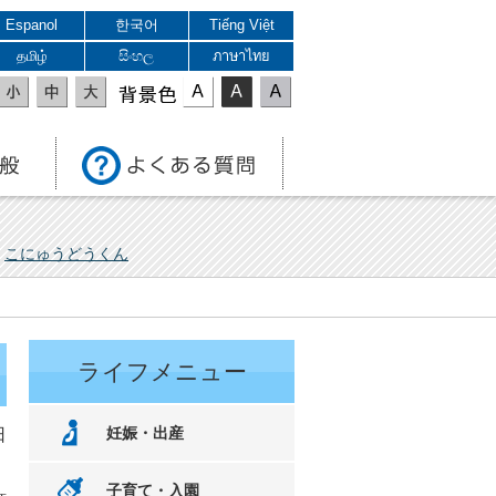
Espanol
한국어
Tiếng Việt
தமிழ்
සිංහල
ภาษาไทย
表示色
こにゅうどうくん
ライフメニュー
妊娠・出産
日
子育て・入園