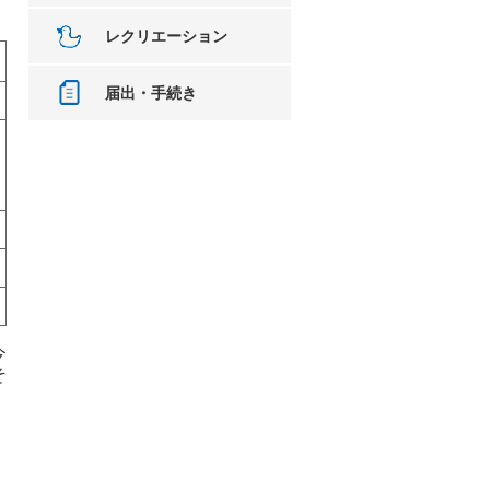
レクリエーション
届出・手続き
今
そ