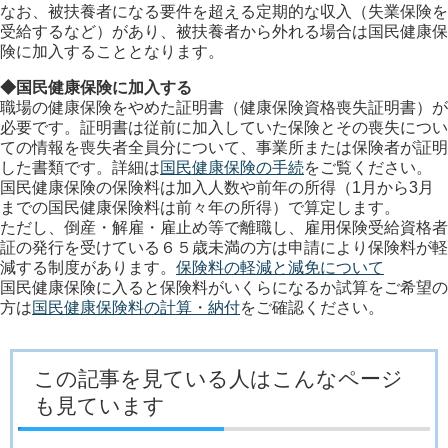
なお、被扶養者になる要件を超える定期的な収入（失業保険を
受給するなど）があり、被扶養者から外れる場合は国民健康保
険に加入することとなります。
◆国民健康保険に加入する
職場の健康保険をやめた証明書（健康保険資格喪失証明書）が
必要です。証明書は従前に加入していた保険とその喪失につい
ての情報を喪失者全員分について、事業所または保険者が証明
した書類です。詳細は
国民健康保険の手続
をご覧ください。
国民健康保険の保険料は加入人数や前年の所得（1月から3月
までの国民健康保険料は前々年の所得）で算定します。
ただし、倒産・解雇・雇止め等で離職し、雇用保険受給資格者
証の発行を受けている６５歳未満の方は申請により保険料が軽
減する制度があります。
保険料の軽減と減免について
国民健康保険に入ると保険料がいくらになるか試算をご希望の
方は
国民健康保険料の計算・納付
をご確認ください。
この記事を見ている人はこんなページ
も見ています