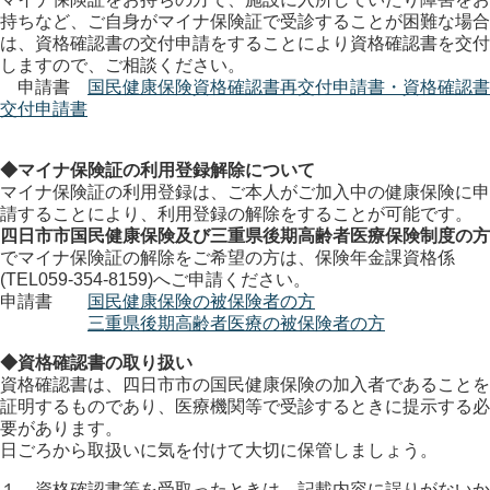
持ちなど、ご自身がマイナ保険証で受診することが困難な場合
は、資格確認書の交付申請をすることにより資格確認書を交付
しますので、ご相談ください。
申請書
国民健康保険資格確認書再交付申請書・資格確認書
交付申請書
◆マイナ保険証の利用登録解除について
マイナ保険証の利用登録は、ご本人がご加入中の健康保険に申
請することにより、利用登録の解除をすることが可能です。
四日市市国民健康保険及び三重県後期高齢者医療保険制度の方
でマイナ保険証の解除をご希望の方は、保険年金課資格係
(TEL059-354-8159)へご申請ください。
申請書
国民健康保険の被保険者の方
三重県後期高齢者医療の被保険者の方
◆資格確認書の取り扱い
資格確認書は、四日市市の国民健康保険の加入者であることを
証明するものであり、医療機関等で受診するときに提示する必
要があります。
日ごろから取扱いに気を付けて大切に保管しましょう。
１．資格確認書等を受取ったときは、記載内容に誤りがないか