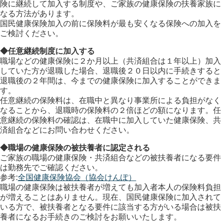
険に継続して加入する制度や、ご家族の健康保険の扶養家族に
なる方法があります。
国民健康保険加入の前に保険料が最も安くなる保険への加入を
ご検討ください。
◆任意継続制度に加入する
職場などの健康保険に２か月以上（共済組合は１年以上）加入
していた方が退職した場合、退職後２０日以内に手続きすると
退職後の２年間は、今までの健康保険に加入することができま
す。
任意継続の保険料は、在職中と異なり事業所による負担がなく
なることから、退職時の保険料の２倍ほどの額になります。任
意継続の保険料の確認は、在職中に加入していた健康保険、共
済組合などにお問い合わせください。
◆職場の健康保険の被扶養者に認定される
ご家族の職場の健康保険・共済組合などの被扶養者になる要件
は勤務先でご確認ください。
参考:
全国健康保険協会（協会けんぽ）
職場の健康保険は被扶養者が増えても加入者本人の保険料負担
が増えることはありません。現在、国民健康保険に加入されて
いる方で、被扶養者となる要件に該当する方がいる場合は被扶
養者になるお手続きのご検討をお願いいたします。