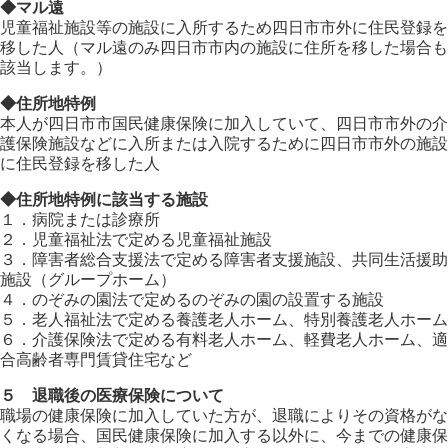
◆マル遠
児童福祉施設等の施設に入所するため四日市市外に住民登録を
移した人（マル遠のみ四日市市内の施設に住所を移した場合も
該当します。）
◆住所地特例
本人が四日市市国民健康保険に加入していて、四日市市外の介
護保険施設などに入所または入院するために四日市市外の施設
に住民登録を移した人
◆住所地特例に該当する施設
１．病院または診療所
２．児童福祉法で定める児童福祉施設
３．障害者総合支援法で定める障害者支援施設、共同生活援助
施設（グループホーム）
４．のぞみの園法で定めるのぞみの園の設置する施設
５．老人福祉法で定める養護老人ホーム、特別養護老人ホーム
６．介護保険法で定める有料老人ホーム、軽費老人ホーム、適
合高齢者専門賃貸住宅など
５ 退職後の医療保険について
職場の健康保険に加入していた方が、退職によりその資格がな
くなる場合、国民健康保険に加入する以外に、今までの健康保