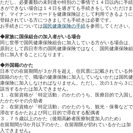
ただし、必要書類の未到達や特別のご事情で１４日以内に手続
きができない場合は１４日を過ぎても手続きをしていただけま
す。マイナンバーカードを健康保険証として利用できるように
登録されている方につきましても手続きは必要です。
お手続きについては
国民健康保険の手続
を参照してください。
◆家族に国保組合の加入者がいる場合
同じ世帯で国民健康保険組合に加入している方がいる場合は、
原則として四日市市の国民健康保険ではなく、国民健康保険組
合に加入することになります。
◆外国籍のかた
日本での在留期間が３か月を超え、住民票に記載されている外
国籍のかたで、職場の健康保険に加入していないかたは国民健
康保険に加入しなければなりません。ただし、次の１から３に
該当するかたは加入できません。
１．在留資格が「特定活動」のかたのうち、医療目的で入国し
たかたやその介助者
２．在留資格が「特定活動」のかたのうち、観光・保養などで
滞在するかたおよび同じ目的で滞在する配偶者
３．７５歳以上のかた（後期高齢者医療制度加入のため）
在留期間が3か月以下のかた、在留期限が切れているかたは加
入できません
。