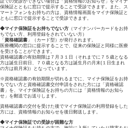
証での受診ができない場合は「資格情報のお知らせ」をマイナ
保険証とともに窓口で提示することで受診できます。また、ス
マートフォンをお持ちの方は、資格情報画面をマイナ保険証と
ともに窓口で提示することで受診できます。
◆マイナ保険証をお持ちでない方
（マイナンバーカードをお持
ちでない方、利用登録をされていない方）
「
資格確認書
」（カード型）が発行されます。
医療機関の窓口に提示することで、従来の保険証と同様に医療
を受けることができます。
資格確認書の有効期限は７月３１日（それまでに７５歳となる
方は誕生日前日、７０歳となる方は誕生月の月末(１日生まれ
の方は前月末)）となっています。
※資格確認書の有効期限が切れるまでに、マイナ保険証をお持
ちでない方と資格確認書交付申請をされた方には「資格確認
書」を、マイナ保険証をお持ちの方には「資格情報のお知ら
せ」を郵送でお送りします。
資格確認書の交付を受けた後でマイナ保険証の利用登録をした
方には、資格情報のお知らせを後日郵送します。
◆マイナ保険証での受診が困難な方
マイナ保険証をお持ちの方で、施設に入所していたり障害をお