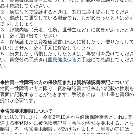
必ず確認してください。
２．病院などで受診するときは、窓口に必ず提示してくださ
い。継続して通院している場合でも、月が変わったときは必ず
提示しましょう。
３．記載内容（氏名、住所、世帯主など）に変更があったとき
は、必ず届け出てください。
４．保険証または資格確認書は他人に貸したり、借りたりして
はいけません。必ず手元に保管しましょう。
５．紛失したり汚損したりしたときは、再交付を受けてくださ
い。再交付の手続きは
国民健康保険の手続
にて確認してくださ
い。
◆性同一性障害の方の保険証または資格確認書表記について
性同一性障害の方に限り、資格確認書に通称名の記載や性別を
裏面に記載することができます。手続きには、申出書と書類の
提出が必要です。
◆告知要求制限について
国の法改正により、令和2年10月から健康保険事業とこれに関
連する事務以外に被保険者記号・番号の告知を要求することを
制限する「告知要求制限」が設けられました。制度の詳細は、