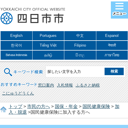
English
Portugues
中文
Espanol
한국어
Tiếng Việt
Filipino
नेपाली
தமிழ்
සිංහල
ภาษาไทย
Bahasa Indonesia
キーワード検索
おすすめキーワード
窓口案内
入札情報
ふるさと納税
こにゅうどうくん
トップ
>
市民の方へ
>
国保・年金
>
国民健康保険
>
加
入・脱退
>国民健康保険に加入する方へ