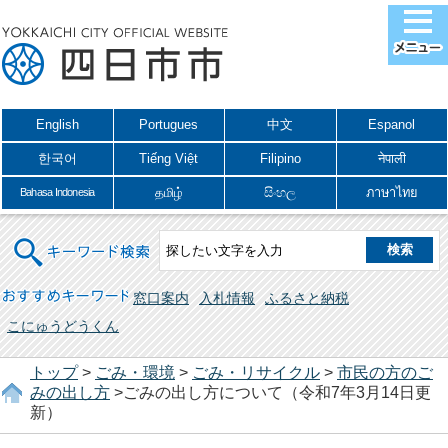
English
Portugues
中文
Espanol
한국어
Tiếng Việt
Filipino
नेपाली
தமிழ்
සිංහල
ภาษาไทย
Bahasa Indonesia
キーワード検索
おすすめキーワード
窓口案内
入札情報
ふるさと納税
こにゅうどうくん
トップ
>
ごみ・環境
>
ごみ・リサイクル
>
市民の方のご
みの出し方
>ごみの出し方について（令和7年3月14日更
新）