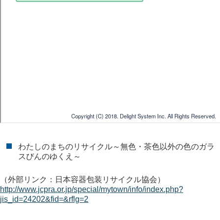
わたしのまちのリサイクル～無色・茶色以外の色のガラ
スびんのゆくえ～
（外部リンク：日本容器包装リサイクル協会）
http://www.jcpra.or.jp/special/mytown/info/index.php?
jis_id=24202&fid=&rflg=2