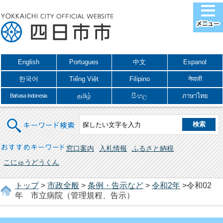
English
Portugues
中文
Espanol
한국어
Tiếng Việt
Filipino
नेपाली
தமிழ்
සිංහල
ภาษาไทย
Bahasa Indonesia
キーワード検索
おすすめキーワード
窓口案内
入札情報
ふるさと納税
こにゅうどうくん
トップ
>
市政全般
>
条例・告示など
>
令和2年
>令和02
年 市立病院（管理規程、告示）