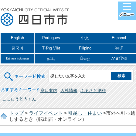
English
Portugues
中文
Espanol
한국어
Tiếng Việt
Filipino
नेपाली
தமிழ்
සිංහල
ภาษาไทย
Bahasa Indonesia
キーワード検索
おすすめキーワード
窓口案内
入札情報
ふるさと納税
こにゅうどうくん
トップ
>
ライフイベント
>
引越し・住まい
>市外へ引っ越
しするとき（転出届・オンライン）