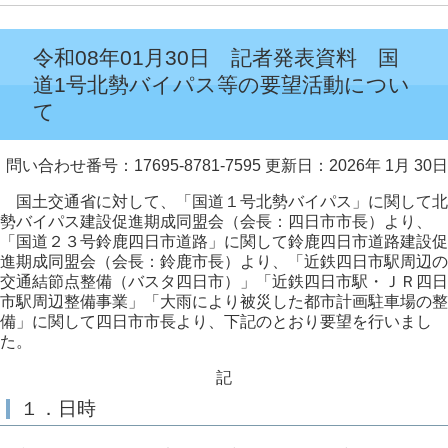
令和08年01月30日 記者発表資料 国
道1号北勢バイパス等の要望活動につい
て
問い合わせ番号：17695-8781-7595
更新日：2026年 1月 30日
国土交通省に対して、「国道１号北勢バイパス」に関して北
勢バイパス建設促進期成同盟会（会長：四日市市長）より、
「国道２３号鈴鹿四日市道路」に関して鈴鹿四日市道路建設促
進期成同盟会（会長：鈴鹿市長）より、「近鉄四日市駅周辺の
交通結節点整備（バスタ四日市）」「近鉄四日市駅・ＪＲ四日
市駅周辺整備事業」「大雨により被災した都市計画駐車場の整
備」に関して四日市市長より、下記のとおり要望を行いまし
た。
記
１．日時