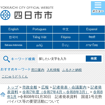
English
Portugues
中文
Espanol
한국어
Tiếng Việt
Filipino
नेपाली
தமிழ்
සිංහල
ภาษาไทย
Bahasa Indonesia
キーワード検索
おすすめキーワード
窓口案内
入札情報
ふるさと納税
こにゅうどうくん
トップ
>
市政全般
>
広報
>
記者発表・会議案内
>
記者発
表資料
>
令和7年度（令和7年4月～令和8年3月）
>
令和8
年1月
>令和08年01月30日 記者発表資料 国道1号北勢
バイパス等の要望活動について