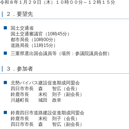
令和８年１月２９日（木）１０時００分～１２時１５分
２．要望先
国土交通省
国土交通審議官（10時45分）
都市局長（10時00分）
道路局長（11時15分）
三重県選出国会議員等（場所：参議院議員会館）
３．参加者
北勢バイパス建設促進期成同盟会
四日市市長 森 智広（会長）
鈴鹿市長 末松 則子（副会長）
川越町長 城田 政幸
鈴鹿四日市道路建設促進期成同盟会
鈴鹿市長 末松 則子（会長）
四日市市長 森 智広（副会長）