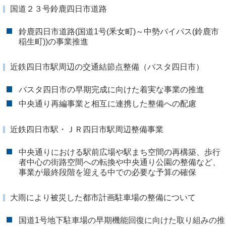
国道２３号鈴鹿四日市道路
鈴鹿四日市道路(国道1号(釆女町)～中勢バイパス(鈴鹿市
稲生町))の事業推進
近鉄四日市駅周辺の交通結節点整備（バスタ四日市）
バスタ四日市の早期完成に向けた着実な事業の推進
中央通り再編事業と相互に連携した整備への配慮
近鉄四日市駅・ＪＲ四日市駅周辺整備事業
中央通りにおける駅前広場や駅まち空間の再構築、歩行
者中心の街路空間への転換や中央通り公園の整備など、
事業が最終段階を迎える中での必要な予算の確保
大雨により被災した都市計画駐車場の整備について
国道1号地下駐車場の早期機能回復に向けた取り組みの推