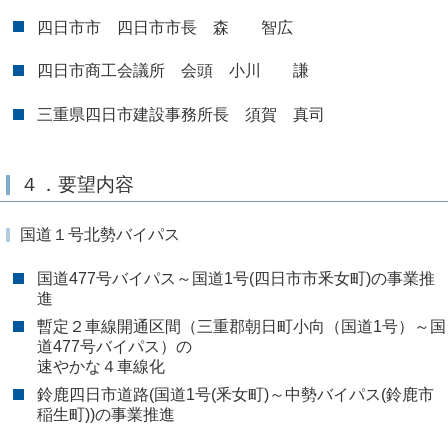
四日市市 四日市市長 森 智広
四日市商工会議所 会頭 小川 謙
三重県四日市建設事務所長 須賀 真司
４．要望内容
国道１号北勢バイパス
国道477号バイパス～国道1号(四日市市釆女町)の事業推
進
暫定２車線開通区間（三重郡朝日町小向（国道1号）～国
道477号バイパス）の
速やかな４車線化
鈴鹿四日市道路(国道1号(釆女町)～中勢バイパス(鈴鹿市
稲生町))の事業推進