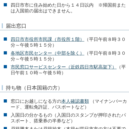
四日市市に住み始めた日から１４日以内 ※帰国前また
は入国前の届出はできません。
届出窓口
四日市市役所市民課（市役所１階）
（平日午前８時３０
分～午後５時１５分）
各地区市民センター（中部を除く）
（平日午前８時３０
分～午後５時１５分）
市民窓口サービスセンター（近鉄四日市駅高架下）
（平
日午前１０時～午後５時）
持ち物（日本国籍の方）
窓口にお越しになる方の
本人確認書類
（マイナンバーカ
ード、運転免許証、パスポートなど）
入国日の分かるもの（入国日のスタンプが押印されたパ
スポート、搭乗券の半券など）
戸籍謄本または戸籍抄本（本籍が四日市市の方は不要で