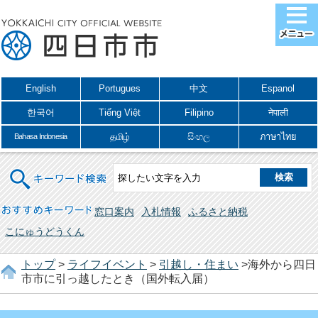
English
Portugues
中文
Espanol
한국어
Tiếng Việt
Filipino
नेपाली
தமிழ்
සිංහල
ภาษาไทย
Bahasa Indonesia
キーワード検索
おすすめキーワード
窓口案内
入札情報
ふるさと納税
こにゅうどうくん
トップ
>
ライフイベント
>
引越し・住まい
>海外から四日
市市に引っ越したとき（国外転入届）