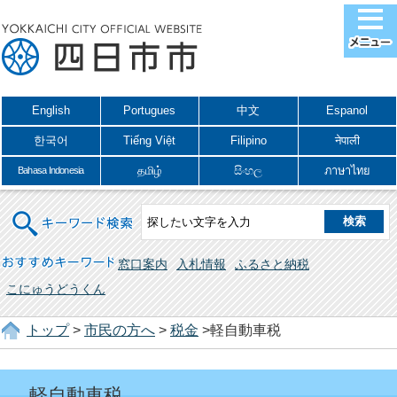
English
Portugues
中文
Espanol
한국어
Tiếng Việt
Filipino
नेपाली
தமிழ்
සිංහල
ภาษาไทย
Bahasa Indonesia
キーワード検索
おすすめキーワード
窓口案内
入札情報
ふるさと納税
こにゅうどうくん
トップ
>
市民の方へ
>
税金
>軽自動車税
軽自動車税