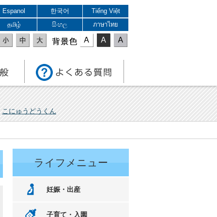
Espanol
한국어
Tiếng Việt
தமிழ்
සිංහල
ภาษาไทย
表示色
こにゅうどうくん
ライフメニュー
妊娠・出産
子育て・入園