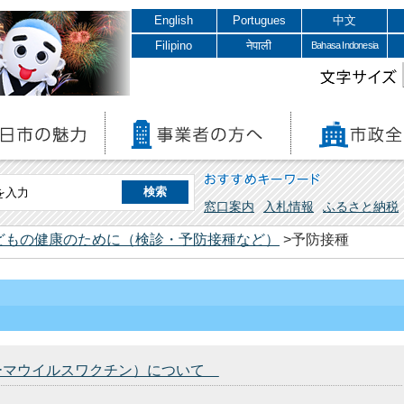
English
Portugues
中文
Filipino
नेपाली
Bahasa Indonesia
文字サイズ
おすすめキーワード
窓口案内
入札情報
ふるさと納税
どもの健康のために（検診・予防接種など）
>予防接種
ーマウイルスワクチン）について