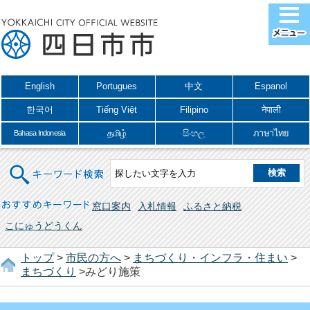
English
Portugues
中文
Espanol
한국어
Tiếng Việt
Filipino
नेपाली
தமிழ்
සිංහල
ภาษาไทย
Bahasa Indonesia
キーワード検索
おすすめキーワード
窓口案内
入札情報
ふるさと納税
こにゅうどうくん
トップ
>
市民の方へ
>
まちづくり・インフラ・住まい
>
まちづくり
>みどり施策