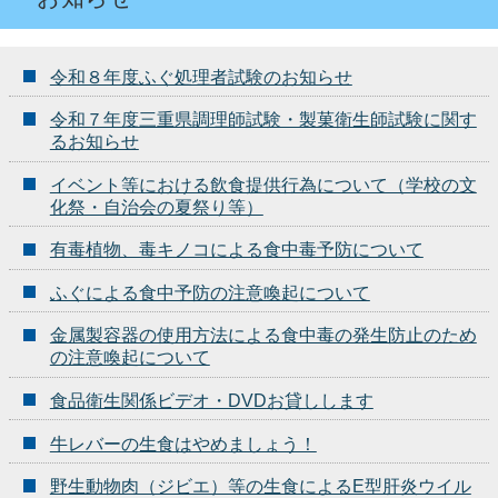
令和８年度ふぐ処理者試験のお知らせ
令和７年度三重県調理師試験・製菓衛生師試験に関す
るお知らせ
イベント等における飲食提供行為について（学校の文
化祭・自治会の夏祭り等）
有毒植物、毒キノコによる食中毒予防について
ふぐによる食中予防の注意喚起について
金属製容器の使用方法による食中毒の発生防止のため
の注意喚起について
食品衛生関係ビデオ・DVDお貸しします
牛レバーの生食はやめましょう！
野生動物肉（ジビエ）等の生食によるE型肝炎ウイル