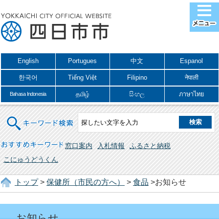
English
Portugues
中文
Espanol
한국어
Tiếng Việt
Filipino
नेपाली
தமிழ்
සිංහල
ภาษาไทย
Bahasa Indonesia
キーワード検索
おすすめキーワード
窓口案内
入札情報
ふるさと納税
こにゅうどうくん
トップ
>
保健所（市民の方へ）
>
食品
>お知らせ
お知らせ