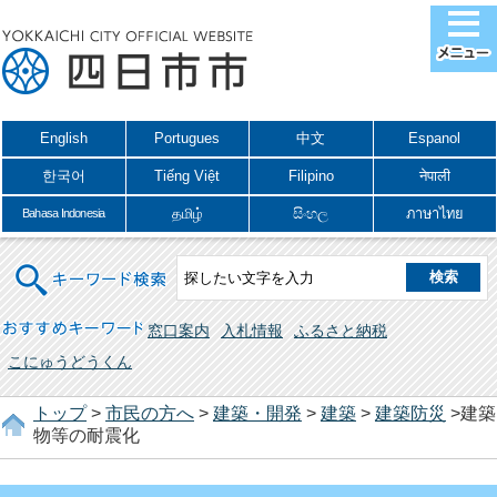
English
Portugues
中文
Espanol
한국어
Tiếng Việt
Filipino
नेपाली
தமிழ்
සිංහල
ภาษาไทย
Bahasa Indonesia
キーワード検索
おすすめキーワード
窓口案内
入札情報
ふるさと納税
こにゅうどうくん
トップ
>
市民の方へ
>
建築・開発
>
建築
>
建築防災
>建築
物等の耐震化