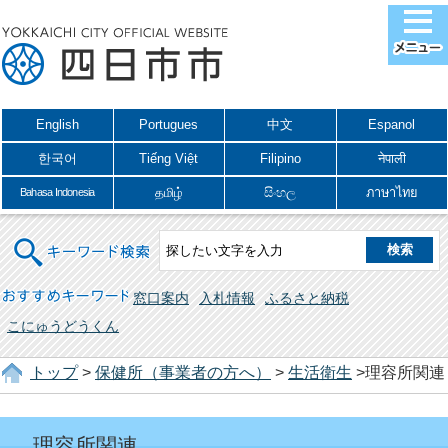
English
Portugues
中文
Espanol
한국어
Tiếng Việt
Filipino
नेपाली
தமிழ்
සිංහල
ภาษาไทย
Bahasa Indonesia
キーワード検索
おすすめキーワード
窓口案内
入札情報
ふるさと納税
こにゅうどうくん
トップ
>
保健所（事業者の方へ）
>
生活衛生
>理容所関連
理容所関連