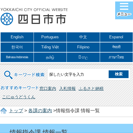
English
Portugues
中文
Espanol
한국어
Tiếng Việt
Filipino
नेपाली
தமிழ்
සිංහල
ภาษาไทย
Bahasa Indonesia
キーワード検索
おすすめキーワード
窓口案内
入札情報
ふるさと納税
こにゅうどうくん
トップ
>
各課の案内
>情報指令課 情報一覧
情報指令課 情報一覧