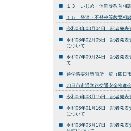
１３ いじめ・体罰等教育相
１５ 発達・不登校等教育相
令和08年03月04日 記者発
令和08年02月05日 記者
について
令和07年09月24日 記者
て
通学路要対策箇所一覧（四日
四日市市通学路交通安全推進
令和06年03月15日 記者
令和06年01月16日 記者
について
令和08年03月17日 記者
呈式について