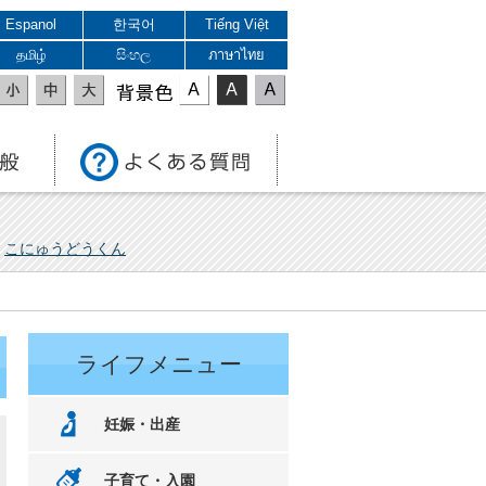
Espanol
한국어
Tiếng Việt
தமிழ்
සිංහල
ภาษาไทย
表示色
こにゅうどうくん
ライフメニュー
妊娠・出産
子育て・入園