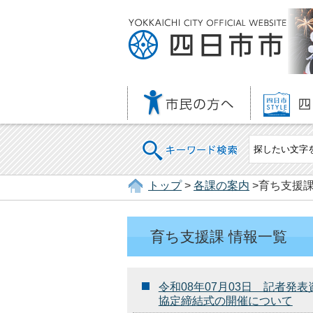
キーワード検索
トップ
>
各課の案内
>育ち支援課
育ち支援課 情報一覧
令和08年07月03日 記者
協定締結式の開催について