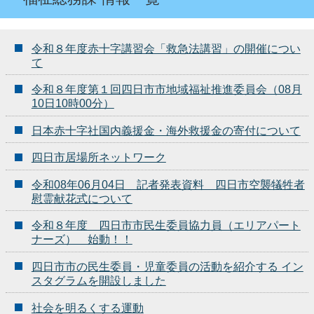
令和８年度赤十字講習会「救急法講習」の開催につい
て
令和８年度第１回四日市市地域福祉推進委員会（08月
10日10時00分）
日本赤十字社国内義援金・海外救援金の寄付について
四日市居場所ネットワーク
令和08年06月04日 記者発表資料 四日市空襲犠牲者
慰霊献花式について
令和８年度 四日市市民生委員協力員（エリアパート
ナーズ） 始動！！
四日市市の民生委員・児童委員の活動を紹介する イン
スタグラムを開設しました
社会を明るくする運動