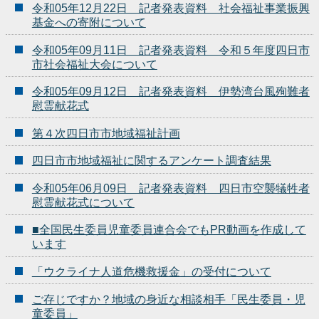
令和05年12月22日 記者発表資料 社会福祉事業振興
基金への寄附について
令和05年09月11日 記者発表資料 令和５年度四日市
市社会福祉大会について
令和05年09月12日 記者発表資料 伊勢湾台風殉難者
慰霊献花式
第４次四日市市地域福祉計画
四日市市地域福祉に関するアンケート調査結果
令和05年06月09日 記者発表資料 四日市空襲犠牲者
慰霊献花式について
■全国民生委員児童委員連合会でもPR動画を作成して
います
「ウクライナ人道危機救援金」の受付について
ご存じですか？地域の身近な相談相手「民生委員・児
童委員」