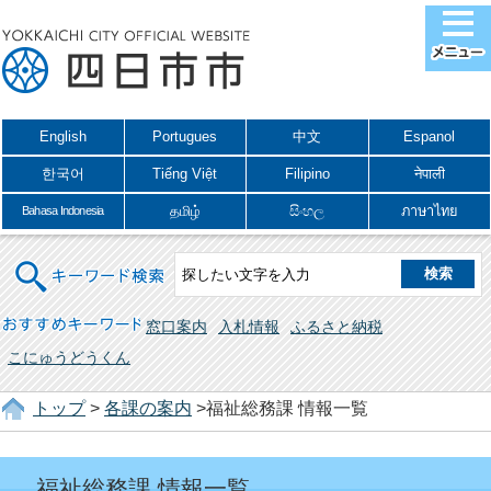
English
Portugues
中文
Espanol
한국어
Tiếng Việt
Filipino
नेपाली
தமிழ்
සිංහල
ภาษาไทย
Bahasa Indonesia
キーワード検索
おすすめキーワード
窓口案内
入札情報
ふるさと納税
こにゅうどうくん
トップ
>
各課の案内
>福祉総務課 情報一覧
福祉総務課 情報一覧