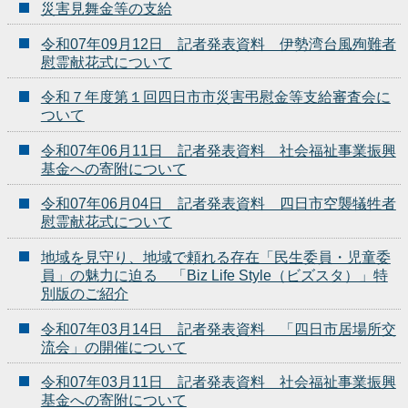
災害見舞金等の支給
令和07年09月12日 記者発表資料 伊勢湾台風殉難者
慰霊献花式について
令和７年度第１回四日市市災害弔慰金等支給審査会に
ついて
令和07年06月11日 記者発表資料 社会福祉事業振興
基金への寄附について
令和07年06月04日 記者発表資料 四日市空襲犠牲者
慰霊献花式について
地域を見守り、地域で頼れる存在「民生委員・児童委
員」の魅力に迫る 「Biz Life Style（ビズスタ）」特
別版のご紹介
令和07年03月14日 記者発表資料 「四日市居場所交
流会」の開催について
令和07年03月11日 記者発表資料 社会福祉事業振興
基金への寄附について