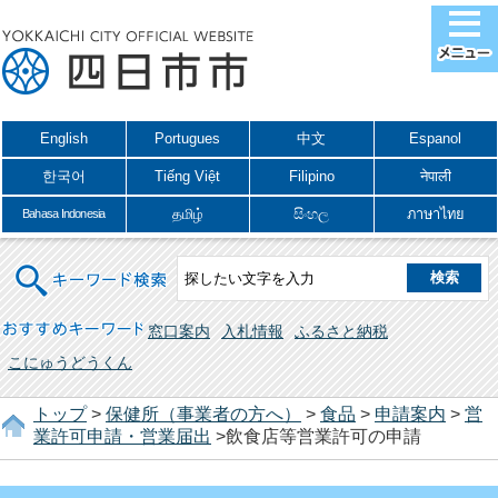
English
Portugues
中文
Espanol
한국어
Tiếng Việt
Filipino
नेपाली
தமிழ்
සිංහල
ภาษาไทย
Bahasa Indonesia
キーワード検索
おすすめキーワード
窓口案内
入札情報
ふるさと納税
こにゅうどうくん
トップ
>
保健所（事業者の方へ）
>
食品
>
申請案内
>
営
業許可申請・営業届出
>飲食店等営業許可の申請