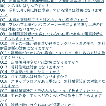
Q5：旧耐震基準（昭和56年以前）と新耐震基準（昭和56年以
降）との違いはなんですか？
Q6：昭和56年6月以降に増築している場合は対象になります
か？
Q7：木造在来軸組工法とはどのような構造ですか？
Q8：プレハブ工法やハウスメーカー等による特殊な工法の住
宅は対象になりますか？
Q9：無料耐震診断の対象にならない住宅は有料で耐震診断を
してもらえますか？
Q10：住宅の一部が鉄骨造や鉄筋コンクリート造の場合、無料
耐震診断の対象になりますか？
Q11：建築年がわからない場合についての、申し込み方法を教
えてください。
Q12：店舗併用住宅などは対象になりますか？
Q13：賃貸住宅は対象になりますか？
Q14：空き家は対象になりますか？
Q15：住宅の離れは対象になりますか？
Q16：スキップフロアがある場合は、無料耐震診断の対象とな
りますか？
Q17：無料耐震診断の申込み方法について教えてください。
Q18：申込みをしてからどのくらいで診断をしてもらえます
か？
Q19：診断の時には立ち会いが必要ですか？