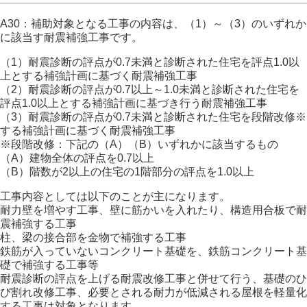
A30：補助対象となる工事の内容は、（1）～（3）のいずれか
に該当す耐震補強工事です。
（1）耐震診断の評点が0.7未満と診断された住宅を評点1.0以
上とする補強計画に基づく耐震補強工事
（2）耐震診断の評点が0.7以上～1.0未満と診断された住宅を
評点1.0以上とする補強計画に基づき行う耐震補強工事
（3）耐震診断の評点が0.7未満と診断された住宅を段階改修※
する補強計画に基づく耐震補強工事
※段階改修：下記の（A）（B）いずれかに該当するもの
（A）建物全体の評点を0.7以上
（B）階数が2以上の住宅の1階部分の評点を1.0以上
工事内容としては以下のことが主になります。
耐力壁を増やす工事、壁に筋かいを入れたり、構造用合板で耐
震補強する工事
柱、梁の接合部を金物で補強する工事
鉄筋が入っていないコンクリート基礎を、鉄筋コンクリート基
礎で補強する工事等
耐震診断の評点を上げる耐震改修工事と併せて行う、基礎のひ
び割れ改修工事、必要とされる耐力が低減される屋根を軽量化
する工事は対象となります。