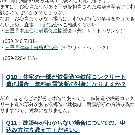
A9：専門知識のある建築士であれば対応できます。
まずは、お心当たりのある工事を担当された建築事業者にご相
談されてはいかがでしょうか。
なお、お心当たりがない場合は、市では特定の業者を紹介でき
ないため、直接、下記協会へご相談ください。
・
三重県木造住宅耐震促進協議会
（外部サイトへリンク）
（059-246-7131）
・
三重県建築士事務所協会
（外部サイトへリンク）
（059-226-4416）
Q10：住宅の一部が鉄骨造や鉄筋コンクリート
造の場合、無料耐震診断の対象になりますか？
A10：ほとんどの部分が木造であっても、鉄骨造や鉄筋コンク
リート造の部分がある混構造の建物は、耐震診断の方法が異な
りますので、対象になりません。
Q11：建築年がわからない場合についての、申
込み方法を教えてください。