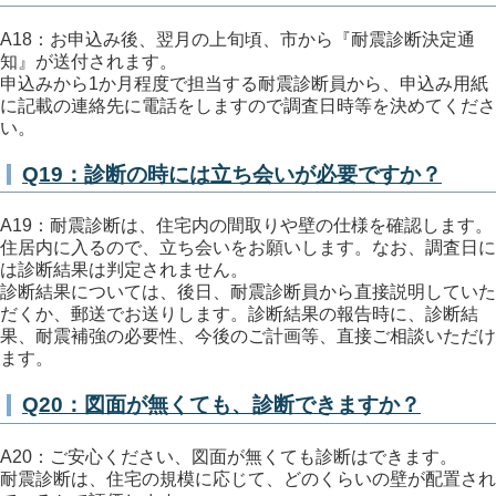
A18：お申込み後、翌月の上旬頃、市から『耐震診断決定通
知』が送付されます。
申込みから1か月程度で担当する耐震診断員から、申込み用紙
に記載の連絡先に電話をしますので調査日時等を決めてくださ
い。
Q19：診断の時には立ち会いが必要ですか？
A19：耐震診断は、住宅内の間取りや壁の仕様を確認します。
住居内に入るので、立ち会いをお願いします。なお、調査日に
は診断結果は判定されません。
診断結果については、後日、耐震診断員から直接説明していた
だくか、郵送でお送りします。診断結果の報告時に、診断結
果、耐震補強の必要性、今後のご計画等、直接ご相談いただけ
ます。
Q20：図面が無くても、診断できますか？
A20：ご安心ください、図面が無くても診断はできます。
耐震診断は、住宅の規模に応じて、どのくらいの壁が配置され