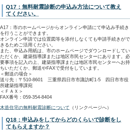
Q17：無料耐震診断の申込み方法について教え
てください。
A17：市のホームページからオンライン申請にて申込み手続き
を行うことができます。
オンライン申請では位置図等を添付しなくても申請手続きがで
きるためご活用ください。
また、申込み用紙は、市のホームページでダウンロードしてい
ただくか、建築指導課または地区市民センターにあります。必
要事項を記入の上、建築指導課または地区市民センターへお持
ちいただくか、郵送やFAXで受付をしています。
＜郵送の場合＞
送り先：〒510-8601 三重県四日市市諏訪町1-5 四日市市役
所建築指導課宛
＜ＦＡＸ＞
FAX番号：059-354-8404
木造住宅の無料耐震診断について
（リンクページへ）
Q18：申込みをしてからどのくらいで診断をし
てもらえますか？