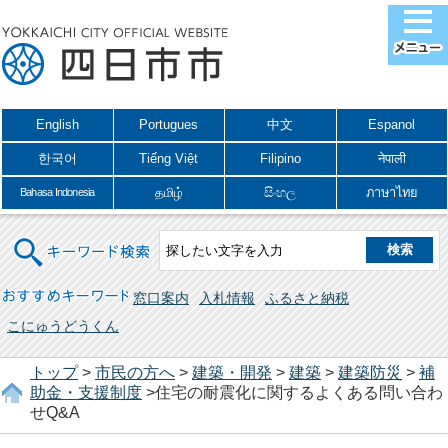
English
Portugues
中文
Espanol
한국어
Tiếng Việt
Filipino
नेपाली
தமிழ்
සිංහල
ภาษาไทย
Bahasa Indonesia
キーワード検索
おすすめキーワード
窓口案内
入札情報
ふるさと納税
こにゅうどうくん
トップ
>
市民の方へ
>
建築・開発
>
建築
>
建築防災
>
補
助金・支援制度
>住宅の耐震化に関するよくある問い合わ
せQ&A