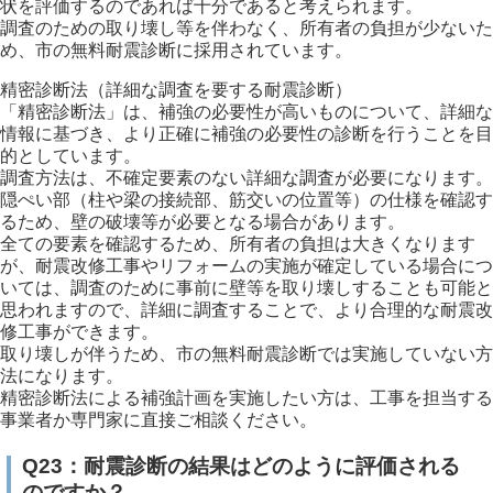
状を評価するのであれば十分であると考えられます。
調査のための取り壊し等を伴わなく、所有者の負担が少ないた
め、市の無料耐震診断に採用されています。
精密診断法（詳細な調査を要する耐震診断）
「精密診断法」は、補強の必要性が高いものについて、詳細な
情報に基づき、より正確に補強の必要性の診断を行うことを目
的としています。
調査方法は、不確定要素のない詳細な調査が必要になります。
隠ぺい部（柱や梁の接続部、筋交いの位置等）の仕様を確認す
るため、壁の破壊等が必要となる場合があります。
全ての要素を確認するため、所有者の負担は大きくなります
が、耐震改修工事やリフォームの実施が確定している場合につ
いては、調査のために事前に壁等を取り壊しすることも可能と
思われますので、詳細に調査することで、より合理的な耐震改
修工事ができます。
取り壊しが伴うため、市の無料耐震診断では実施していない方
法になります。
精密診断法による補強計画を実施したい方は、工事を担当する
事業者か専門家に直接ご相談ください。
Q23：耐震診断の結果はどのように評価される
のですか？