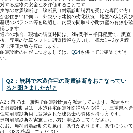
対する建物の安全性を評価することです。
実際の耐震診断は、診断員（耐震診断講習を受けた専門の方）
がお住まいに伺い、外観から建物の劣化状況、地盤の状況及び
基礎のバランス等を確認し、内観で間取りや耐力壁の有無を確
認します。
通常の場合、現地の調査時間は、2時間半～半日程度で、調査
後、専用の計算ソフトに調査情報を入力し、概ね1～2か月程
度で評価点数を算出します。
耐震診断の内容につきましては、
Q24
も併せてご確認くださ
い。
Q2：無料で木造住宅の耐震診断をおこなってい
ると聞きましたが？
A2：市では、無料で耐震診断員を派遣しています。派遣され
る耐震診断員は、木造住宅耐震診断講習を受講し、三重県木造
住宅耐震診断員に登録された建築士の資格を持つ方です。
無料耐震診断を実施したい方は申込みしてください。
なお、無料耐震診断の対象は、条件があります。条件について
は、Q3を確認してください。