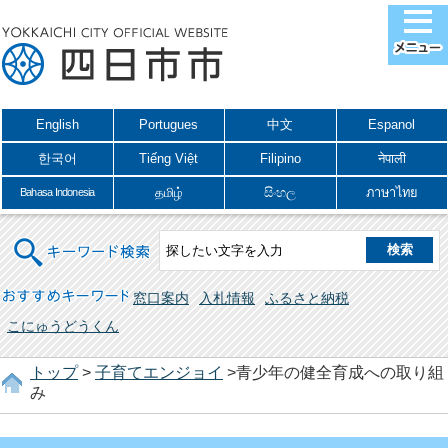
English
Portugues
中文
Espanol
한국어
Tiếng Việt
Filipino
नेपाली
தமிழ்
සිංහල
ภาษาไทย
Bahasa Indonesia
キーワード検索
おすすめキーワード
窓口案内
入札情報
ふるさと納税
こにゅうどうくん
トップ
>
子育てエンジョイ
>青少年の健全育成への取り組
み