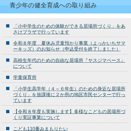
青少年の健全育成への取り組み
「小中学生のための体験ができる居場所づくり」をあ
さけプラザで行っています
令和８年度 夏休み児童預かり事業（よっかいちサマ
ーキッズ）のお知らせ（申込受付を終了しました）
高校生年代のための自由な居場所『ヤスジマベース』
について
学童保育所
「小学生高学年（４～６年生）のための身近な居場所
づくり」を放課後に２か所の地区市民センターで行っ
ています
【令和８年度も実施します】多様なこどもの居場所づ
くり実証事業について
こども110番みまもりたい